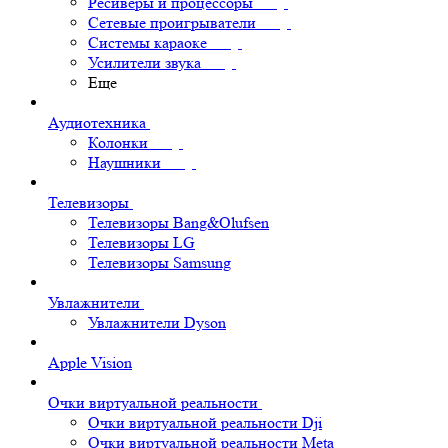
Ресиверы и процессоры
Сетевые проигрыватели
Системы караоке
Усилители звука
Еще
Аудиотехника
Колонки
Наушники
Телевизоры
Телевизоры Bang&Olufsen
Телевизоры LG
Телевизоры Samsung
Увлажнители
Увлажнители Dyson
Apple Vision
Очки виртуальной реальности
Очки виртуальной реальности Dji
Очки виртуальной реальности Meta