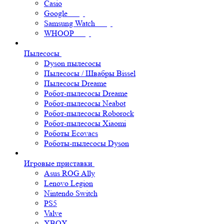
Casio
Google
Samsung Watch
WHOOP
Пылесосы
Dyson пылесосы
Пылесосы / Швабры Bissel
Пылесосы Dreame
Робот-пылесосы Dreame
Робот-пылесосы Neabot
Робот-пылесосы Roborock
Робот-пылесосы Xiaomi
Роботы Ecovacs
Роботы-пылесосы Dyson
Игровые приставки
Asus ROG Ally
Lenovo Legion
Nintendo Switch
PS5
Valve
XBOX