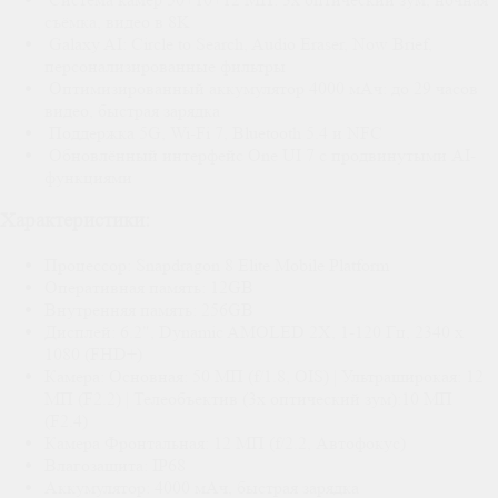
съёмка, видео в 8K
Galaxy AI: Circle to Search, Audio Eraser, Now Brief,
персонализированные фильтры
Оптимизированный аккумулятор 4000 мАч: до 29 часов
видео, быстрая зарядка
Поддержка 5G, Wi-Fi 7, Bluetooth 5.4 и NFC
Обновлённый интерфейс One UI 7 с продвинутыми AI-
функциями
Характеристики:
Процессор: Snapdragon 8 Elite Mobile Platform
Оперативная память: 12GB
Внутренняя память: 256GB
Дисплей: 6.2", Dynamic AMOLED 2X, 1-120 Гц, 2340 x
1080 (FHD+)
Камера: Основная: 50 МП (f/1.8, OIS) | Ультраширокая: 12
МП (F2.2) | Телеобъектив (3x оптический зум):10 МП
(F2.4)
Камера Фронтальная: 12 МП (f/2.2, Автофокус)
Влагозащита: IP68
Аккумулятор: 4000 мАч, быстрая зарядка