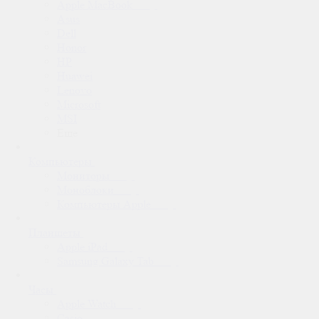
Apple MacBook
Asus
Dell
Honor
HP
Huawei
Lenovo
Microsoft
MSI
Еще
Компьютеры
Мониторы
Моноблоки
Компьютеры Apple
Планшеты
Apple iPad
Samsung Galaxy Tab
Часы
Apple Watch
Casio