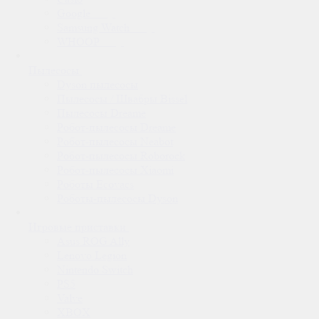
Google
Samsung Watch
WHOOP
Пылесосы
Dyson пылесосы
Пылесосы / Швабры Bissel
Пылесосы Dreame
Робот-пылесосы Dreame
Робот-пылесосы Neabot
Робот-пылесосы Roborock
Робот-пылесосы Xiaomi
Роботы Ecovacs
Роботы-пылесосы Dyson
Игровые приставки
Asus ROG Ally
Lenovo Legion
Nintendo Switch
PS5
Valve
XBOX