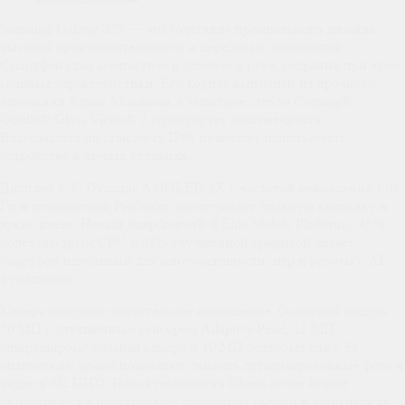
Samsung Galaxy S25 — это сочетание премиального дизайна,
высокой производительности и передовых технологий.
Смартфон стал компактнее и удобнее в руке, сохранив при этом
мощные характеристики. Его корпус выполнен из прочного
алюминия Armor Aluminum, а защитное стекло Corning®
Gorilla® Glass Victus® 2 гарантирует долговечность.
Влагозащита по стандарту IP68 позволяет использовать
устройство в любых условиях.
Дисплей 6.2" Dynamic AMOLED 2X с частотой обновления 120
Гц и технологией ProScaler обеспечивает плавную картинку и
яркие цвета. Новый Snapdragon® 8 Elite Mobile Platform с 45%
более быстрым CPU и 48% улучшенной графикой делает
смартфон идеальным для многозадачности, игр и работы с AI-
функциями.
Камера получила значительное обновление. Основной модуль
50 МП с улучшенным сенсором Adaptive Pixel, 12 МП
ультраширокоугольная камера и 10 МП телеобъектив с 3x
оптическим зумом позволяют снимать детализированные фото и
видео в 8K UHD. Новая технология Object-aware Engine
автоматически подстраивает параметры съёмки в зависимости