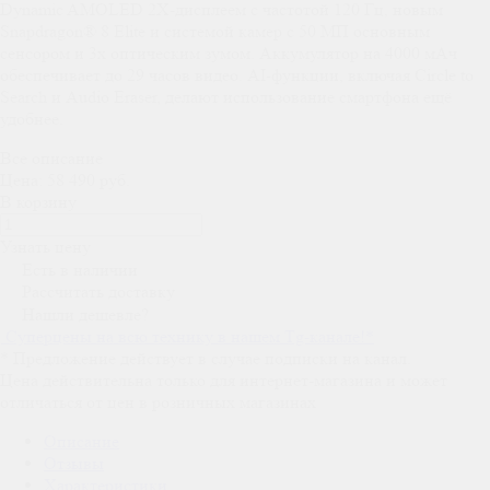
Dynamic AMOLED 2X-дисплеем с частотой 120 Гц, новым
Snapdragon® 8 Elite и системой камер с 50 МП основным
сенсором и 3x оптическим зумом. Аккумулятор на 4000 мАч
обеспечивает до 29 часов видео. AI-функции, включая Circle to
Search и Audio Eraser, делают использование смартфона ещё
удобнее.
Все описание
Цена: 58 490 руб.
В корзину
Узнать цену
Есть в наличии
Рассчитать доставку
Нашли дешевле?
Суперцены на всю технику в нашем Tg-канале!
*
*
Предложение действует в случае подписки на канал.
Цена действительна только для интернет-магазина и может
отличаться от цен в розничных магазинах
Описание
Отзывы
Характеристики