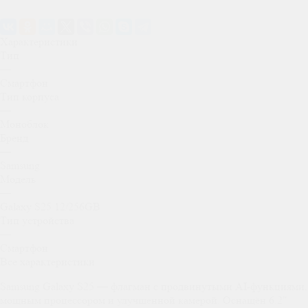
Характеристики
Тип
—
Смартфон
Тип корпуса
—
Моноблок
Бренд
—
Samsung
Модель
—
Galaxy S25 12/256GB
Тип устройства
—
Смартфон
Все характеристики
Samsung Galaxy S25 — флагман с продвинутыми AI-функциями,
мощным процессором и улучшенной камерой. Оснащён 6.2"