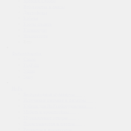
Брелоки Labubu
Веб-камеры и линзы
Диктофоны
Кабели
Карты памяти
Клавиатура
Накопители
Еще
Фотоаппараты
Canon
FujiFilm
Nikon
Sony
Hi-Fi
Беспроводной мультирум
Источники питания и фильтры
Кабели для Hi-Fi оборудования
Мебель и кронштейны
Музыкальные центры
Проигрыватели и плееры
Ресиверы и процессоры