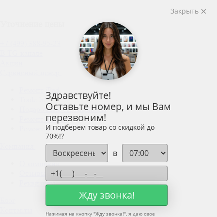
Закрыть
Уточнение цены
+7 (499) 388-95-23
В TG-канале
Акции
Сервисный центр
Ремонт iPad
Здравствуйте!
Trade In
Оставьте номер, и мы Вам
Подарочные сертификаты
перезвоним!
Ремонт iPhone
И подберем товар со скидкой до
Ремонт MacBook
70%!?
Компания
в
О компании
Отзывы
Реквизиты
Жду звонка!
Блог
Контакты
Нажимая на кнопку "
Жду звонка!
", я даю свое