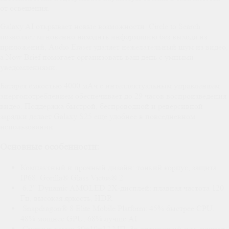
от освещения.
Galaxy AI открывает новые возможности: Circle to Search
позволяет мгновенно находить информацию без выхода из
приложений, Audio Eraser удаляет нежелательный шум из видео,
а Now Brief помогает организовать ваш день с умными
уведомлениями.
Батарея ёмкостью 4000 мАч с интеллектуальным управлением
энергопотреблением обеспечивает до 29 часов воспроизведения
видео. Поддержка быстрой, беспроводной и реверсивной
зарядки делает Galaxy S25 ещё удобнее в повседневном
использовании.
Основные особенности:
Компактный и прочный дизайн: тонкий корпус, защита
IP68, Gorilla® Glass Victus® 2
6.2" Dynamic AMOLED 2X-дисплей: плавная частота 120
Гц, высокая яркость, HDR
Snapdragon® 8 Elite Mobile Platform: 45% быстрее CPU,
48% мощнее GPU, 68% лучше AI
Система камер 50+10+12 МП: 3x оптический зум, ночная