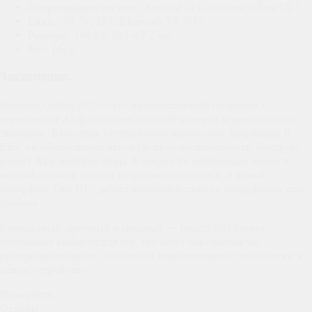
Операционная система: Android 14 с оболочкой One UI 7
Связь: 5G, Wi-Fi 7, Bluetooth 5.4, NFC
Размеры: 146.9 x 70.5 x 7.2 мм
Вес: 162 г
Заключение:
Samsung Galaxy S25 — это инновационный смартфон с
передовыми AI-функциями, мощной камерой и премиальным
дизайном. Благодаря улучшенному процессору Snapdragon 8
Elite, он обеспечивает высокую производительность, быструю
работу AI и плавные игры. Камера с 3x оптическим зумом и
ночной съёмкой создаёт потрясающие снимки, а новый
интерфейс One UI 7 делает взаимодействие со смартфоном ещё
удобнее.
Компактный, прочный и мощный — Galaxy S25 станет
идеальным выбором для тех, кто хочет максимальную
производительность, удобство и инновационные технологии в
одном устройстве.
Развернуть
Отзывы