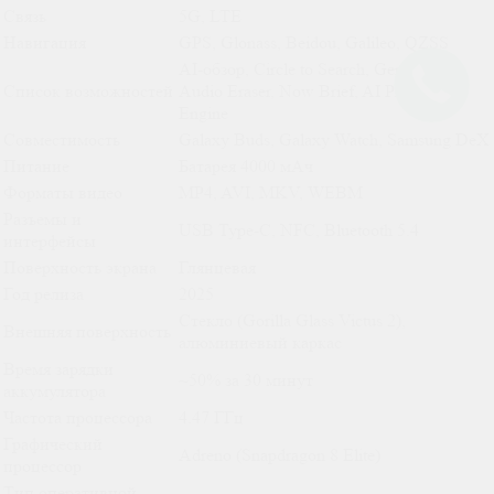
Связь
5G, LTE
Навигация
GPS, Glonass, Beidou, Galileo, QZSS
AI-обзор, Circle to Search, Gemini AI,
Список возможностей
Audio Eraser, Now Brief, AI ProVisual
Engine
Совместимость
Galaxy Buds, Galaxy Watch, Samsung DeX
Питание
Батарея 4000 мАч
Форматы видео
MP4, AVI, MKV, WEBM
Разъемы и
USB Type-C, NFC, Bluetooth 5.4
интерфейсы
Поверхность экрана
Глянцевая
Год релиза
2025
Стекло (Gorilla Glass Victus 2),
Внешняя поверхность
алюминиевый каркас
Время зарядки
~50% за 30 минут
аккумулятора
Частота процессора
4.47 ГГц
Графический
Adreno (Snapdragon 8 Elite)
процессор
Тип оперативной