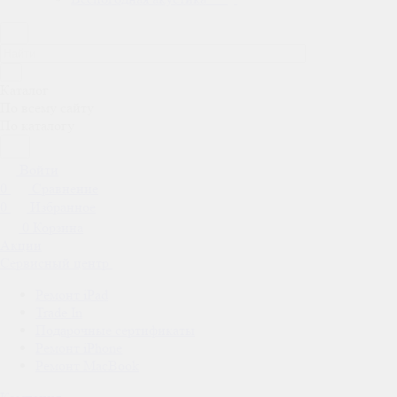
Каталог
По всему сайту
По каталогу
Войти
0
Сравнение
0
Избранное
0
Корзина
Акции
Сервисный центр
Ремонт iPad
Trade In
Подарочные сертификаты
Ремонт iPhone
Ремонт MacBook