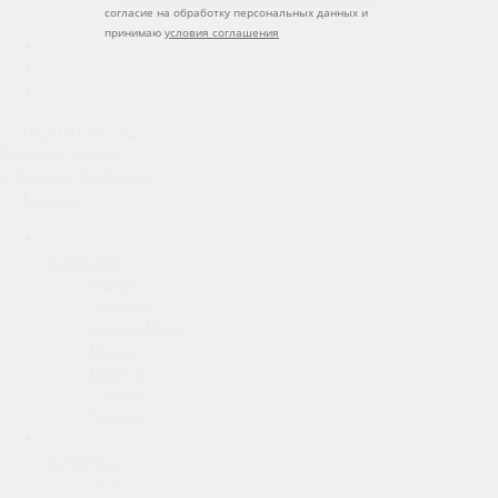
согласие на обработку персональных данных и
принимаю
условия соглашения
+7 (926) 816-42-82
Заказать звонок
Каталог
Телефоны
iPhone
Samsung
Google Pixel
Honor
Huawei
Nothing
Xiaomi
Ноутбуки
Acer