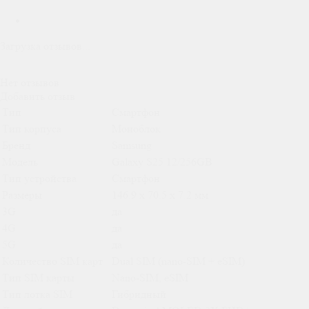
Загрузка отзывов...
Нет отзывов
Добавить отзыв
Тип
Смартфон
Тип корпуса
Моноблок
Бренд
Samsung
Модель
Galaxy S25 12/256GB
Тип устройства
Смартфон
Размеры
146.9 x 70.5 x 7.2 мм
3G
да
4G
да
5G
да
Количество SIM карт
Dual SIM (nano-SIM + eSIM)
Тип SIM карты
Nano-SIM, eSIM
Тип лотка SIM
Гибридный