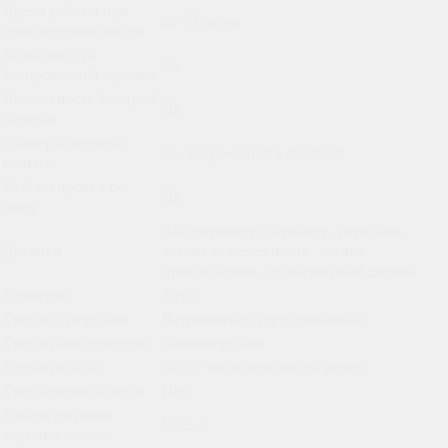
Время работы при
до 29 часов
произведении видео
Возможность
Да
беспроводной зарядки
Возможность быстрой
Да
зарядки
Сканер отпечатка
Да, встроенный в дисплей
пальца
Разблокировка по
Да
лицу
Акселерометр, барометр, гироскоп,
Датчики
датчик освещенности, датчик
приближения, геомагнитный датчик
Гарантия
1 год
Тип акустический
Встроенные стереодинамики
Тип звукоизлучателя
Динамический
Время работы
До 29 часов просмотра видео
Тип зарядного чехла
Нет
Разъем питания
USB-C
зарядного чехла