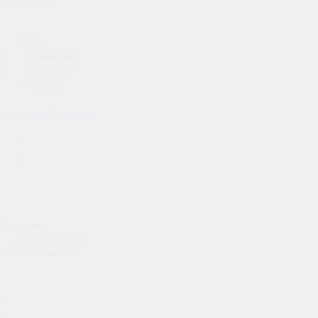
По каталогу
Войти
0
Сравнение
0
Избранное
0
Корзина
Телефоны
+7 (926) 816-42-82
Заказать звонок
0
0