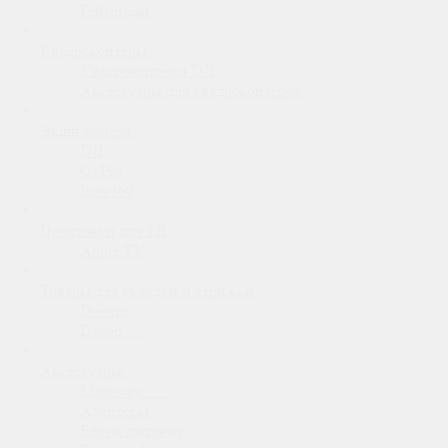
Геймпады
Квадрокоптеры
Квадрокоптеры DJI
Аксессуары для квадрокоптеров
Экшн камера
DJI
GoPro
Insta360
Приставки для ТВ
Apple TV
Товары для укладки и стрижки
Dreame
Dyson
Аксессуары
Magssory
Адаптеры
Блоки питания