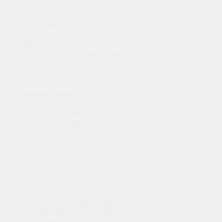
Очки виртуальной реальности Sony Playstation
Мониторы сердечного ритма (пульсометры)
GPS навигаторы
GPS навигаторы Garmin
LEGO Конструктор
Бытовая техника
Грили
Духовые шкафы
Кофемашины
Принтеры
МФУ
Акустика
Акустические системы
Сабвуферы для дома
Саундбары
Беспроводные колонки
Встраиваемая акустика
Всепогодная акустика