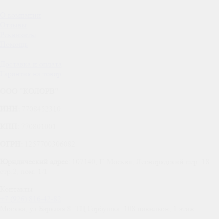
О компании
Отзывы
Реквизиты
Помощь
Доставка и оплата
Гарантия на товар
ООО "КОЛОРВ"
ИНН:
7708452310
КПП:
770801001
ОГРН:
1257700306082
Юридический адрес:
107140, Г. Москва, Леснорядский пер. 18
стр.2, пом. 1/1
Контакты
+7 (926) 816-42-82
Москва
,
ул Барклая 8, ТЦ Горбушка, 108 павильон, 1 этаж