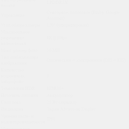
LPDDR5X
памяти
Сенсорное, голосовое (Bixby, Google
Управление
Assistant)
Угол обзора камеры
120° (ультраширокая)
Максимальное
разрешение
8K@30fps
видеосъемки
Макс. размер фото
50 МП
Тип стабилизатора
Оптический + электронный (OIS + EIS)
изображения
Количество
встроенных
3
микрофоно
Технология HDR
HDR10+
Источник питания
Аккумулятор
Сила тока
25 Вт (зарядка)
Индикация
Экран Always-on Display
Уровень пыле- и
IP68
водонепроницаемости
Максимальная