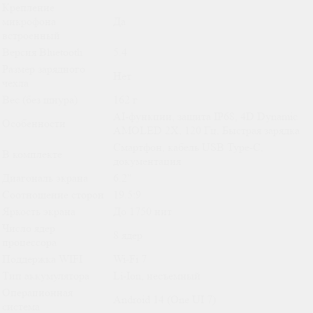
Крепление
микрофона
Да
встроенный
Версия Bluetooth
5.4
Размер зарядного
Нет
чехла
Вес (без шнура)
162 г
AI-функции, защита IP68, 4D Dynamic
Особенности
AMOLED 2X, 120 Гц, Быстрая зарядка
Смартфон, кабель USB Type-C,
В комплекте
документация
Диагональ экрана
6.2"
Соотношение сторон
19.5:9
Яркость экрана
До 1750 нит
Число ядер
8 ядер
процессора
Поддержка WIFI
Wi-Fi 7
Тип аккумулятора
Li-Ion, несъемный
Операционная
Android 14 (One UI 7)
система