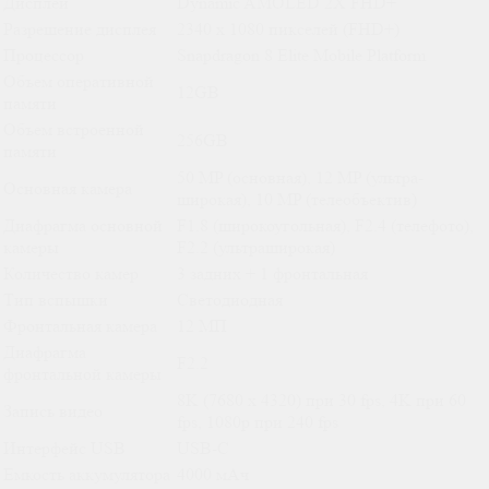
Дисплей
Dynamic AMOLED 2X FHD+
Разрешение дисплея
2340 x 1080 пикселей (FHD+)
Процессор
Snapdragon 8 Elite Mobile Platform
Объем оперативной
12GB
памяти
Объем встроенной
256GB
памяти
50 MP (основная), 12 MP (ультра-
Основная камера
широкая), 10 MP (телеобъектив)
Диафрагма основной
F1.8 (широкоугольная), F2.4 (телефото),
камеры
F2.2 (ультраширокая)
Количество камер
3 задних + 1 фронтальная
Тип вспышки
Светодиодная
Фронтальная камера
12 МП
Диафрагма
F2.2
фронтальной камеры
8K (7680 x 4320) при 30 fps, 4K при 60
Запись видео
fps, 1080p при 240 fps
Интерфейс USB
USB-C
Емкость аккумулятора
4000 мАч