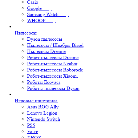
Casio
Google
Samsung Watch
WHOOP
Пылесосы
Dyson пылесосы
Пылесосы / Швабры Bissel
Пылесосы Dreame
Робот-пылесосы Dreame
Робот-пылесосы Neabot
Робот-пылесосы Roborock
Робот-пылесосы Xiaomi
Роботы Ecovacs
Роботы-пылесосы Dyson
Игровые приставки
Asus ROG Ally
Lenovo Legion
Nintendo Switch
PS5
Valve
XBOX