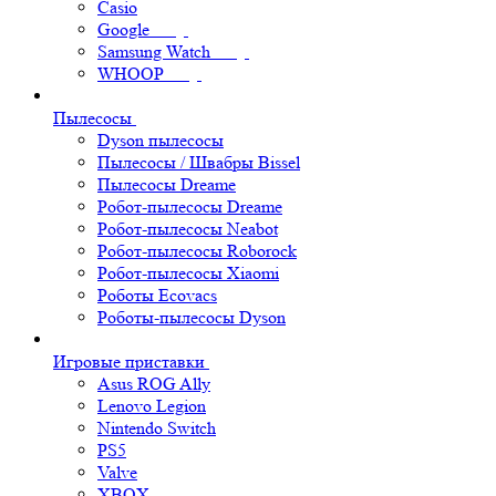
Casio
Google
Samsung Watch
WHOOP
Пылесосы
Dyson пылесосы
Пылесосы / Швабры Bissel
Пылесосы Dreame
Робот-пылесосы Dreame
Робот-пылесосы Neabot
Робот-пылесосы Roborock
Робот-пылесосы Xiaomi
Роботы Ecovacs
Роботы-пылесосы Dyson
Игровые приставки
Asus ROG Ally
Lenovo Legion
Nintendo Switch
PS5
Valve
XBOX