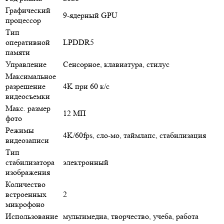
Графический
9-ядерный GPU
процессор
Тип
оперативной
LPDDR5
памяти
Управление
Сенсорное, клавиатура, стилус
Максимальное
разрешение
4K при 60 к/с
видеосъемки
Макс. размер
12 МП
фото
Режимы
4K/60fps, сло-мо, таймлапс, стабилизация
видеозаписи
Тип
стабилизатора
электронный
изображения
Количество
встроенных
2
микрофоно
Использование
мультимедиа, творчество, учеба, работа