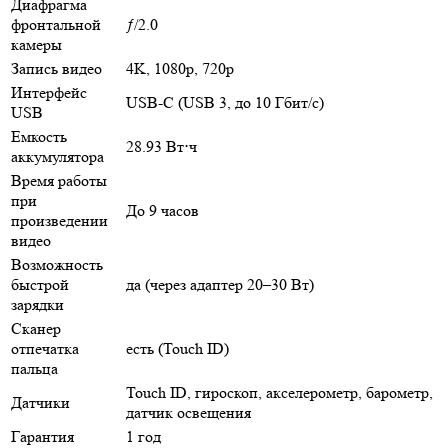
Диафрагма
фронтальной
ƒ/2.0
камеры
Запись видео
4K, 1080p, 720p
Интерфейс
USB-C (USB 3, до 10 Гбит/с)
USB
Емкость
28.93 Вт⋅ч
аккумулятора
Время работы
при
До 9 часов
произведении
видео
Возможность
быстрой
да (через адаптер 20–30 Вт)
зарядки
Сканер
отпечатка
есть (Touch ID)
пальца
Touch ID, гироскоп, акселерометр, барометр,
Датчики
датчик освещения
Гарантия
1 год