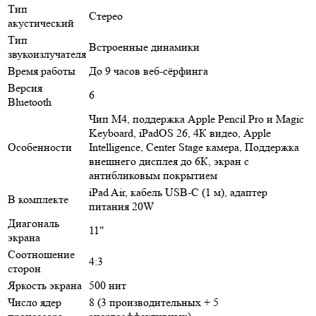
Тип
Стерео
акустический
Тип
Встроенные динамики
звукоизлучателя
Время работы
До 9 часов веб-сёрфинга
Версия
6
Bluetooth
Чип М4, поддержка Apple Pencil Pro и Magic
Keyboard, iPadOS 26, 4К видео, Apple
Особенности
Intelligence, Center Stage камера, Поддержка
внешнего дисплея до 6К, экран с
антибликовым покрытием
iPad Air, кабель USB-C (1 м), адаптер
В комплекте
питания 20W
Диагональ
11"
экрана
Соотношение
4:3
сторон
Яркость экрана
500 нит
Число ядер
8 (3 производительных + 5