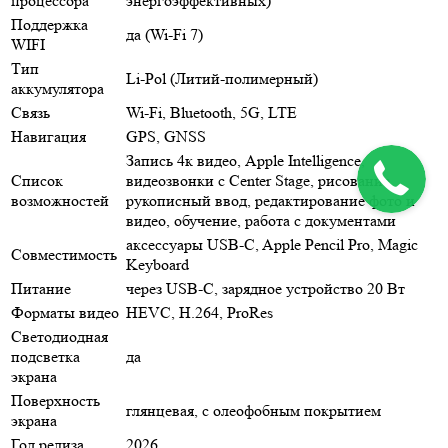
процессора
энергоэффективных)
Поддержка
да (Wi‑Fi 7)
WIFI
Тип
Li-Pol (Литий-полимерный)
аккумулятора
Связь
Wi-Fi, Bluetooth, 5G, LTE
Навигация
GPS, GNSS
Запись 4к видео, Apple Intelligence,
Список
видеозвонки с Center Stage, рисование,
возможностей
рукописный ввод, редактирование фото и
видео, обучение, работа с документами
аксессуары USB‑C, Apple Pencil Pro, Magic
Совместимость
Keyboard
Питание
через USB‑C, зарядное устройство 20 Вт
Форматы видео
HEVC, H.264, ProRes
Светодиодная
подсветка
да
экрана
Поверхность
глянцевая, с олеофобным покрытием
экрана
Год релиза
2026