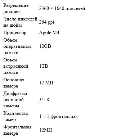
Разрешение
2360 × 1640 пикселей
дисплея
Число пикселей
264 ppi
на дюйм
Процессор
Apple M4
Объем
оперативной
12GB
памяти
Объем
встроенной
1TB
памяти
Основная
12 МП
камера
Диафрагма
основной
ƒ/1.8
камеры
Количество
1 + 1 фронтальная
камер
Фронтальная
12МП
камера