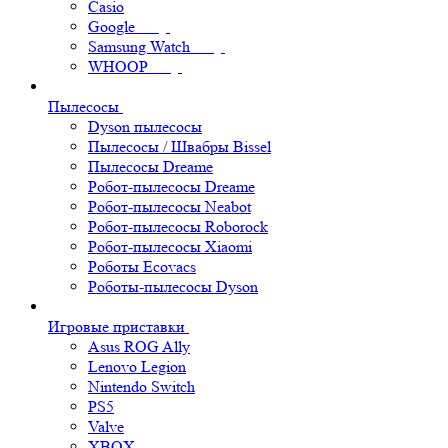
Casio
Google
Samsung Watch
WHOOP
Пылесосы
Dyson пылесосы
Пылесосы / Швабры Bissel
Пылесосы Dreame
Робот-пылесосы Dreame
Робот-пылесосы Neabot
Робот-пылесосы Roborock
Робот-пылесосы Xiaomi
Роботы Ecovacs
Роботы-пылесосы Dyson
Игровые приставки
Asus ROG Ally
Lenovo Legion
Nintendo Switch
PS5
Valve
XBOX