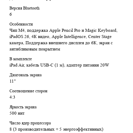
Вес: 464 г
Версия Bluetooth
6
Заключение:
Особенности
Apple iPad Air 11" (2026) M4 — это мощный и универсальный
Чип М4, поддержка Apple Pencil Pro и Magic Keyboard,
планшет, который подходит для работы, творчества, обучения
iPadOS 26, 4К видео, Apple Intelligence, Center Stage
и развлечений. Производительный чип M4, качественный
камера, Поддержка внешнего дисплея до 6К, экран с
Liquid Retina дисплей, поддержка Apple Pencil Pro, быстрые
антибликовым покрытием
беспроводные технологии и продуманная экосистема Apple
делают его одним из самых сбалансированных устройств в
В комплекте
своём классе.
iPad Air, кабель USB-C (1 м), адаптер питания 20W
Диагональ экрана
11"
Соотношение сторон
4:3
Яркость экрана
500 нит
Число ядер процессора
8 (3 производительных + 5 энергоэффективных)