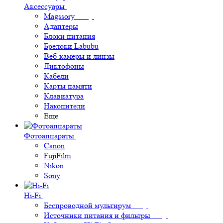
Аксессуары
Magssory
Адаптеры
Блоки питания
Брелоки Labubu
Веб-камеры и линзы
Диктофоны
Кабели
Карты памяти
Клавиатура
Накопители
Еще
Фотоаппараты
Canon
FujiFilm
Nikon
Sony
Hi-Fi
Беспроводной мультирум
Источники питания и фильтры