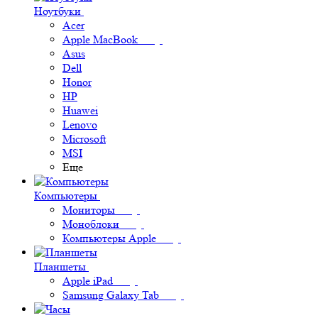
Ноутбуки
Acer
Apple MacBook
Asus
Dell
Honor
HP
Huawei
Lenovo
Microsoft
MSI
Еще
Компьютеры
Мониторы
Моноблоки
Компьютеры Apple
Планшеты
Apple iPad
Samsung Galaxy Tab