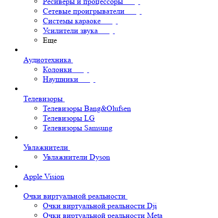
Ресиверы и процессоры
Сетевые проигрыватели
Системы караоке
Усилители звука
Еще
Аудиотехника
Колонки
Наушники
Телевизоры
Телевизоры Bang&Olufsen
Телевизоры LG
Телевизоры Samsung
Увлажнители
Увлажнители Dyson
Apple Vision
Очки виртуальной реальности
Очки виртуальной реальности Dji
Очки виртуальной реальности Meta