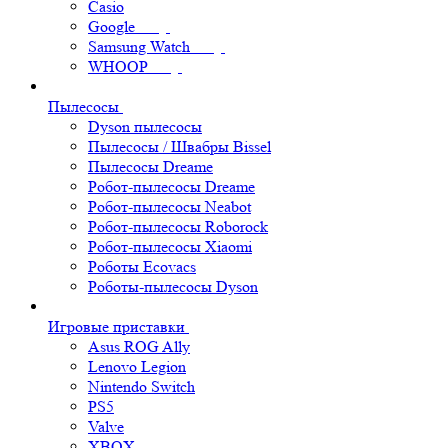
Casio
Google
Samsung Watch
WHOOP
Пылесосы
Dyson пылесосы
Пылесосы / Швабры Bissel
Пылесосы Dreame
Робот-пылесосы Dreame
Робот-пылесосы Neabot
Робот-пылесосы Roborock
Робот-пылесосы Xiaomi
Роботы Ecovacs
Роботы-пылесосы Dyson
Игровые приставки
Asus ROG Ally
Lenovo Legion
Nintendo Switch
PS5
Valve
XBOX