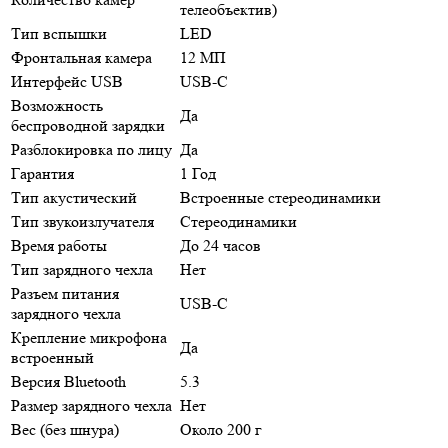
телеобъектив)
Тип вспышки
LED
Фронтальная камера
12 МП
Интерфейс USB
USB-C
Возможность
Да
беспроводной зарядки
Разблокировка по лицу
Да
Гарантия
1 Год
Тип акустический
Встроенные стереодинамики
Тип звукоизлучателя
Стереодинамики
Время работы
До 24 часов
Тип зарядного чехла
Нет
Разъем питания
USB-C
зарядного чехла
Крепление микрофона
Да
встроенный
Версия Bluetooth
5.3
Размер зарядного чехла
Нет
Вес (без шнура)
Около 200 г