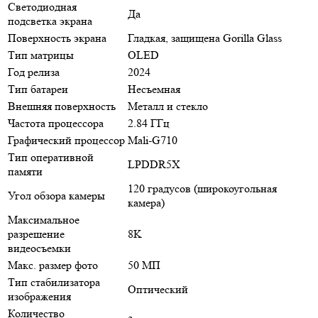
Светодиодная
Да
подсветка экрана
Поверхность экрана
Гладкая, защищена Gorilla Glass
Тип матрицы
OLED
Год релиза
2024
Тип батареи
Несъемная
Внешняя поверхность
Металл и стекло
Частота процессора
2.84 ГГц
Графический процессор
Mali-G710
Тип оперативной
LPDDR5X
памяти
120 градусов (широкоугольная
Угол обзора камеры
камера)
Максимальное
разрешение
8K
видеосъемки
Макс. размер фото
50 МП
Тип стабилизатора
Оптический
изображения
Количество