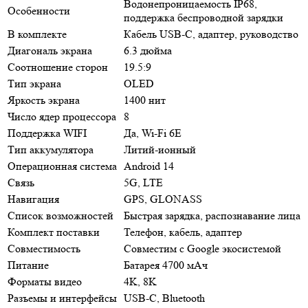
Водонепроницаемость IP68,
Особенности
поддержка беспроводной зарядки
В комплекте
Кабель USB-C, адаптер, руководство
Диагональ экрана
6.3 дюйма
Соотношение сторон
19.5:9
Тип экрана
OLED
Яркость экрана
1400 нит
Число ядер процессора
8
Поддержка WIFI
Да, Wi-Fi 6E
Тип аккумулятора
Литий-ионный
Операционная система
Android 14
Связь
5G, LTE
Навигация
GPS, GLONASS
Список возможностей
Быстрая зарядка, распознавание лица
Комплект поставки
Телефон, кабель, адаптер
Совместимость
Совместим с Google экосистемой
Питание
Батарея 4700 мАч
Форматы видео
4K, 8K
Разъемы и интерфейсы
USB-C, Bluetooth