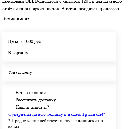
дюймовым OLED-дисплеем с частотой 120 Гц для плавного
отображения и ярких цветов. Внутри находится процессор
Google Tensor G3, обеспечивающий высокую
Все описание
производительность и поддержку ИИ-функций. Камера с
основным сенсором 50 МП обеспечивает четкие снимки при
любом освещении. 128GB встроенной памяти достаточно для
Цена: 84 000 руб.
хранения данных, а аккумулятор 5000 мАч поддерживает
В корзину
быструю зарядку и беспроводную зарядку.
Узнать цену
Есть в наличии
Рассчитать доставку
Нашли дешевле?
Суперцены на всю технику в нашем Tg-канале!
*
*
Предложение действует в случае подписки на
канал.