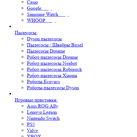
Casio
Google
Samsung Watch
WHOOP
Пылесосы
Dyson пылесосы
Пылесосы / Швабры Bissel
Пылесосы Dreame
Робот-пылесосы Dreame
Робот-пылесосы Neabot
Робот-пылесосы Roborock
Робот-пылесосы Xiaomi
Роботы Ecovacs
Роботы-пылесосы Dyson
Игровые приставки
Asus ROG Ally
Lenovo Legion
Nintendo Switch
PS5
Valve
XBOX