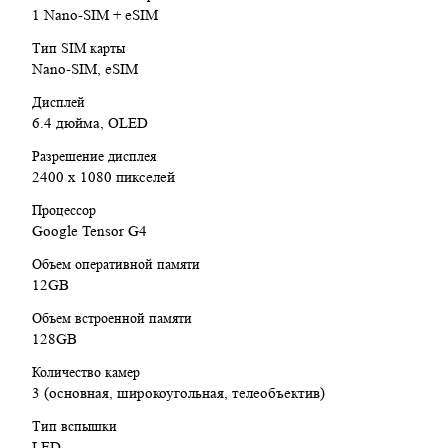
соединения и высокой скорости передачи данных.
1 Nano-SIM + eSIM
Биометрическая защита с помощью
сканера отпечатков
Тип SIM карты
пальцев
и
распознавания лица
для безопасной
Nano-SIM, eSIM
разблокировки устройства.
Дисплей
Google Pixel 9 128GB Obsidian Black
— это идеальный
6.4 дюйма, OLED
смартфон для тех, кто ценит производительность, стильный
дизайн и передовые функции, включая отличную камеру и
Разрешение дисплея
высокую скорость работы.
2400 x 1080 пикселей
Процессор
Google Tensor G4
Объем оперативной памяти
12GB
Объем встроенной памяти
128GB
Количество камер
3 (основная, широкоугольная, телеобъектив)
Тип вспышки
LED