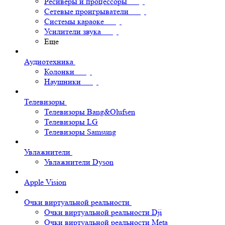
Ресиверы и процессоры
Сетевые проигрыватели
Системы караоке
Усилители звука
Еще
Аудиотехника
Колонки
Наушники
Телевизоры
Телевизоры Bang&Olufsen
Телевизоры LG
Телевизоры Samsung
Увлажнители
Увлажнители Dyson
Apple Vision
Очки виртуальной реальности
Очки виртуальной реальности Dji
Очки виртуальной реальности Meta