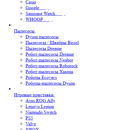
Casio
Google
Samsung Watch
WHOOP
Пылесосы
Dyson пылесосы
Пылесосы / Швабры Bissel
Пылесосы Dreame
Робот-пылесосы Dreame
Робот-пылесосы Neabot
Робот-пылесосы Roborock
Робот-пылесосы Xiaomi
Роботы Ecovacs
Роботы-пылесосы Dyson
Игровые приставки
Asus ROG Ally
Lenovo Legion
Nintendo Switch
PS5
Valve
XBOX