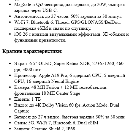
MagSafe и Qi2 беспроводная зарядка, до 20W, быстрая
зарядка через USB‑C.
Автономность до 27 часов, 50% зарядки за 30 минут.
Wi-Fi 7, Bluetooth 6, Thread, GPS/GLONASS/BeiDou,
поддержка eSIM и связи по спутнику.
iOS 26 с новыми визуальными эффектами, 3D-обоями и
функциями приватности.
Краткие характеристики:
Экран: 6.5″ OLED, Super Retina XDR, 2736×1260, 460
ppi, 3000 нит
Процессор: Apple A19 Pro, 6‑ядерный CPU, 5‑ядерный
GPU, 16‑ядерный Neural Engine
Камера: 48 МП Fusion + 12 МП телеобъектив,
фронтальная 18 МП Center Stage
Память: 1 ТБ
Видео: до 4K Dolby Vision 60 fps, Action Mode, Dual
Capture
Батарея: до 27 ч видео, быстрая зарядка 50% за 30 мин
Связь: 5G, Wi‑Fi 7, Bluetooth 6, Dual eSIM
Защита: Ceramic Shield 2, IP68