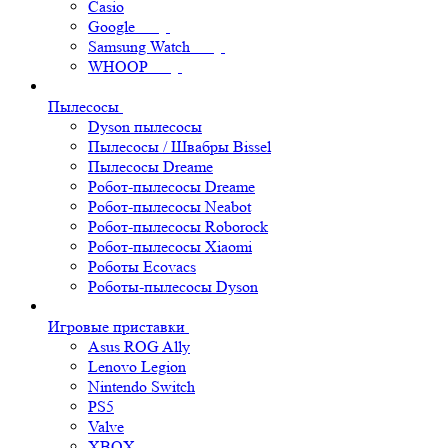
Casio
Google
Samsung Watch
WHOOP
Пылесосы
Dyson пылесосы
Пылесосы / Швабры Bissel
Пылесосы Dreame
Робот-пылесосы Dreame
Робот-пылесосы Neabot
Робот-пылесосы Roborock
Робот-пылесосы Xiaomi
Роботы Ecovacs
Роботы-пылесосы Dyson
Игровые приставки
Asus ROG Ally
Lenovo Legion
Nintendo Switch
PS5
Valve
XBOX