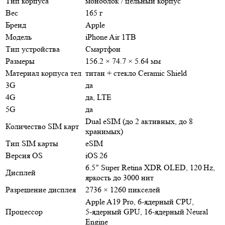
Тип корпуса
моноблок / цельный корпус
Вес
165 г
Бренд
Apple
Модель
iPhone Air 1TB
Тип устройства
Смартфон
Размеры
156.2 × 74.7 × 5.64 мм
Материал корпуса тел
титан + стекло Ceramic Shield
3G
да
4G
да, LTE
5G
да
Dual eSIM (до 2 активных, до 8
Количество SIM карт
хранимых)
Тип SIM карты
eSIM
Версия OS
iOS 26
6.5″ Super Retina XDR OLED, 120 Hz,
Дисплей
яркость до 3000 нит
Разрешение дисплея
2736 × 1260 пикселей
Apple A19 Pro, 6‑ядерный CPU,
Процессор
5‑ядерный GPU, 16‑ядерный Neural
Engine