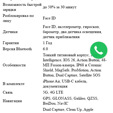
Возможность быстрой
до 50% за 30 минут
зарядки
Разблокировка по
Face ID
лицу
Face ID, акселерометр, гироскоп,
Датчики
барометр, два датчика освещения,
датчик приближения
Гарантия
1 Год
Версия Bluetooth
6.0
Тонкий титановый корпус, Apple
Intelligence, IOS 26, Action Button, 48-
Особенности
МП Fusion-камера, IP68 и Ceramic
Shield, MagSafe, ProMotion, Action
Button, Dual Capture, Satellite SOS
iPhone Air, USB‑C кабель,
В комплекте
документация
Связь
5G, 4G LTE
GPS, GLONASS, Galileo, QZSS,
Навигация
BeiDou, NavIC
Dual Capture, Clean Up, Apple