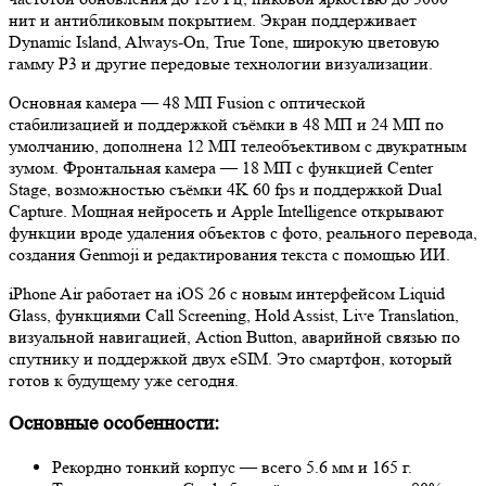
нит и антибликовым покрытием. Экран поддерживает
Dynamic Island, Always-On, True Tone, широкую цветовую
гамму P3 и другие передовые технологии визуализации.
Основная камера — 48 МП Fusion с оптической
стабилизацией и поддержкой съёмки в 48 МП и 24 МП по
умолчанию, дополнена 12 МП телеобъективом с двукратным
зумом. Фронтальная камера — 18 МП с функцией Center
Stage, возможностью съёмки 4K 60 fps и поддержкой Dual
Capture. Мощная нейросеть и Apple Intelligence открывают
функции вроде удаления объектов с фото, реального перевода,
создания Genmoji и редактирования текста с помощью ИИ.
iPhone Air работает на iOS 26 с новым интерфейсом Liquid
Glass, функциями Call Screening, Hold Assist, Live Translation,
визуальной навигацией, Action Button, аварийной связью по
спутнику и поддержкой двух eSIM. Это смартфон, который
готов к будущему уже сегодня.
Основные особенности:
Рекордно тонкий корпус — всего 5.6 мм и 165 г.