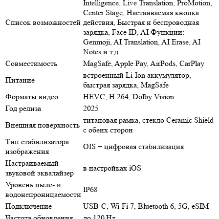
Intelligence, Live Translation, ProMotion,
Center Stage, Настаиваемая кнопка
Список возможностей
действия, Быстрая и беспроводная
зарядка, Face ID, AI Функции:
Genmoji, AI Translation, AI Erase, AI
Notes и т.д
Совместимость
MagSafe, Apple Pay, AirPods, CarPlay
встроенный Li-Ion аккумулятор,
Питание
быстрая зарядка, MagSafe
Форматы видео
HEVC, H.264, Dolby Vision
Год релиза
2025
титановая рамка, стекло Ceramic Shield
Внешняя поверхность
с обеих сторон
Тип стабилизатора
OIS + цифровая стабилизация
изображения
Настраиваемый
в настройках iOS
звуковой эквалайзер
Уровень пыле- и
IP68
водонепроницаемости
Подключение
USB-C, Wi‑Fi 7, Bluetooth 6, 5G, eSIM
Частота обновления
до 120 Hz