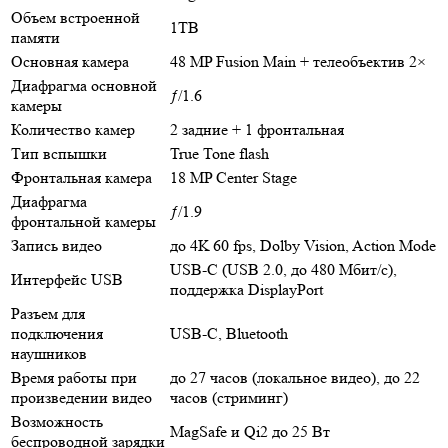
Объем встроенной
1TB
памяти
Основная камера
48 MP Fusion Main + телеобъектив 2×
Диафрагма основной
ƒ/1.6
камеры
Количество камер
2 задние + 1 фронтальная
Тип вспышки
True Tone flash
Фронтальная камера
18 MP Center Stage
Диафрагма
ƒ/1.9
фронтальной камеры
Запись видео
до 4K 60 fps, Dolby Vision, Action Mode
USB-C (USB 2.0, до 480 Мбит/с),
Интерфейс USB
поддержка DisplayPort
Разъем для
подключения
USB-C, Bluetooth
наушников
Время работы при
до 27 часов (локальное видео), до 22
произведении видео
часов (стриминг)
Возможность
MagSafe и Qi2 до 25 Вт
беспроводной зарядки