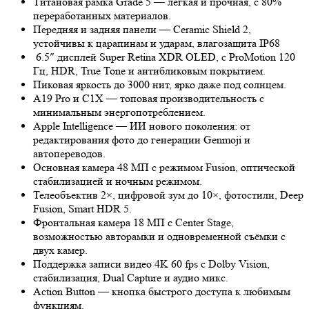
Титановая рамка Grade 5 — лёгкая и прочная, с 80%
переработанных материалов.
Передняя и задняя панели — Ceramic Shield 2,
устойчивы к царапинам и ударам, влагозащита IP68
6.5″ дисплей Super Retina XDR OLED, с ProMotion 120
Гц, HDR, True Tone и антибликовым покрытием.
Пиковая яркость до 3000 нит, ярко даже под солнцем.
A19 Pro и C1X — топовая производительность с
минимальным энергопотреблением.
Apple Intelligence — ИИ нового поколения: от
редактирования фото до генерации Genmoji и
автопереводов.
Основная камера 48 МП с режимом Fusion, оптической
стабилизацией и ночным режимом.
Телеобъектив 2×, цифровой зум до 10×, фотостили, Deep
Fusion, Smart HDR 5.
Фронтальная камера 18 МП с Center Stage,
возможностью авторамки и одновременной съёмки с
двух камер.
Поддержка записи видео 4K 60 fps с Dolby Vision,
стабилизация, Dual Capture и аудио микс.
Action Button — кнопка быстрого доступа к любимым
функциям.