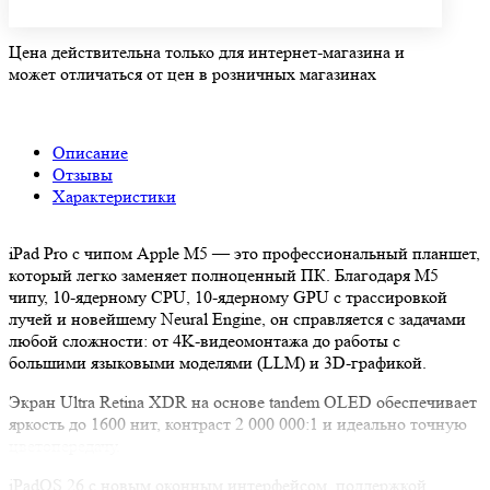
Цена действительна только для интернет-магазина и
может отличаться от цен в розничных магазинах
Описание
Отзывы
Характеристики
iPad Pro с чипом Apple M5 — это профессиональный планшет,
который легко заменяет полноценный ПК. Благодаря M5
чипу, 10‑ядерному CPU, 10‑ядерному GPU с трассировкой
лучей и новейшему Neural Engine, он справляется с задачами
любой сложности: от 4K‑видеомонтажа до работы с
большими языковыми моделями (LLM) и 3D‑графикой.
Экран Ultra Retina XDR на основе tandem OLED обеспечивает
яркость до 1600 нит, контраст 2 000 000:1 и идеально точную
цветопередачу.
iPadOS 26 с новым оконным интерфейсом, поддержкой