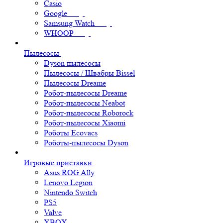
Casio
Google
Samsung Watch
WHOOP
Пылесосы
Dyson пылесосы
Пылесосы / Швабры Bissel
Пылесосы Dreame
Робот-пылесосы Dreame
Робот-пылесосы Neabot
Робот-пылесосы Roborock
Робот-пылесосы Xiaomi
Роботы Ecovacs
Роботы-пылесосы Dyson
Игровые приставки
Asus ROG Ally
Lenovo Legion
Nintendo Switch
PS5
Valve
XBOX