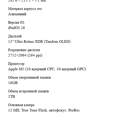
281.6 × 215.5 × 5.1 мм
Мощный Чип Apple M5: 10‑ядерный CPU, 10‑ядерный
GPU, 16‑ядерный Neural Engine
Материал корпуса тел
Интеграция ИИ прямо в систему: генерация
Алюминий
изображений, суммирование текста, контекстные
Версия OS
действия — всё работает локально и с Private Cloud
iPadOS 26
Compute.
Дисплей Ultra Retina XDR на OLED: Яркость до 1600
Дисплей
нит, контраст 2 000 000:1, P3-цвет, ProMotion 120 Гц —
13″ Ultra Retina XDR (Tandem OLED)
идеально для креативных задач.
iPadOS 26 и новый оконный интерфейс: Мощная
Разрешение дисплея
многозадачность: работа с несколькими приложениями,
2752×2064 (264 ppi)
окнами и задачами — как на Mac.
Процессор
Поддержка Apple Pencil Pro и Magic Keyboard:
Apple M5 (10‑ядерный CPU, 10‑ядерный GPU)
Продвинутое рисование, редактирование и набор текста
— планшет превращается в ноутбук.
Объем оперативной памяти
Съёмка и монтаж ProRes прямо на iPad: 12 МП основная
16GB
камера, LiDAR, четыре микрофона и поддержка 4K
ProRes делают iPad настоящей мобильной студией.
Объем встроенной памяти
Wi‑Fi 7, Bluetooth 6 и Thunderbolt/USB4 с поддержкой
1TB
DisplayPort (внешнего дисплея до 6K)
Основная камера
Ультратонкий и лёгкий корпус: Меньше 600 г, толщина
12 МП, True Tone Flash, автофокус, ProRes
всего 5.1 мм — один из самых портативных