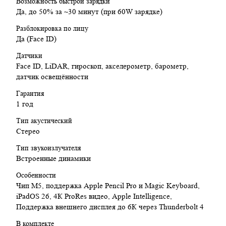
Возможность быстрой зарядки
Размеры: 281.6 × 215.5 × 5.1 мм
Да, до 50% за ~30 минут (при 60W зарядке)
Вес: 579 г
Разблокировка по лицу
Заключение:
Да (Face ID)
Датчики
iPad Pro 13" (2025) — это планшет, который превращается в
Face ID, LiDAR, гироскоп, акселерометр, барометр,
профессиональную студию для творчества, съёмки, монтажа,
датчик освещённости
моделирования и общения. Благодаря чипу M5, Ultra Retina
XDR-дисплею и поддержке Apple Intelligence, он открывает
Гарантия
новое поколение мобильной продуктивности — для тех, кто
1 год
требует максимума на ходу.
Тип акустический
Стерео
Тип звукоизлучателя
Встроенные динамики
Особенности
Чип М5, поддержка Apple Pencil Pro и Magic Keyboard,
iPadOS 26, 4К ProRes видео, Apple Intelligence,
Поддержка внешнего дисплея до 6К через Thunderbolt 4
В комплекте