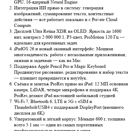
GPU, 16‑ядерный Neural Engine
Интеграция ИИ прямо в систему: генерация
изображений, суммирование текста, контекстные
действия — всё работает локально и с Private Cloud
Compute.
Дисплей Ultra Retina XDR на OLED: Яркость до 1600
нит, контраст 2 000 000:1, P3-цвет, ProMotion 120 Гц —
идеально для креативных задач.
iPadOS 26 и новый оконный интерфейс: Мощная
многозадачность: работа с несколькими приложениями,
окнами и задачами — как на Mac.
Поддержка Apple Pencil Pro и Magic Keyboard:
Продвинутое рисование, редактирование и набор текста
— планшет превращается в ноутбук.
Съёмка и монтаж ProRes прямо на iPad: 12 МП основная
камера, LiDAR, четыре микрофона и поддержка 4K
ProRes делают iPad настоящей мобильной студией.
Wi‑Fi 7, Bluetooth 6, LTE и 5G с eSIM и
Thunderbolt/USB4 с поддержкой DisplayPort (внешнего
дисплея до 6K)
Ультратонкий и лёгкий корпус: Меньше 600 г, толщина
всего 5.1 мм — один из самых портативных
профессиональных планшетов в мире.