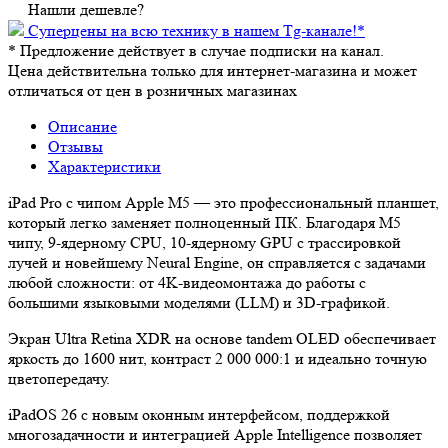
Нашли дешевле?
Суперцены на всю технику в нашем Tg-канале!
*
*
Предложение действует в случае подписки на канал.
Цена действительна только для интернет-магазина и может
отличаться от цен в розничных магазинах
Описание
Отзывы
Характеристики
iPad Pro с чипом Apple M5 — это профессиональный планшет,
который легко заменяет полноценный ПК. Благодаря M5
чипу, 9‑ядерному CPU, 10‑ядерному GPU с трассировкой
лучей и новейшему Neural Engine, он справляется с задачами
любой сложности: от 4K‑видеомонтажа до работы с
большими языковыми моделями (LLM) и 3D‑графикой.
Экран Ultra Retina XDR на основе tandem OLED обеспечивает
яркость до 1600 нит, контраст 2 000 000:1 и идеально точную
цветопередачу.
iPadOS 26 с новым оконным интерфейсом, поддержкой
многозадачности и интеграцией Apple Intelligence позволяет