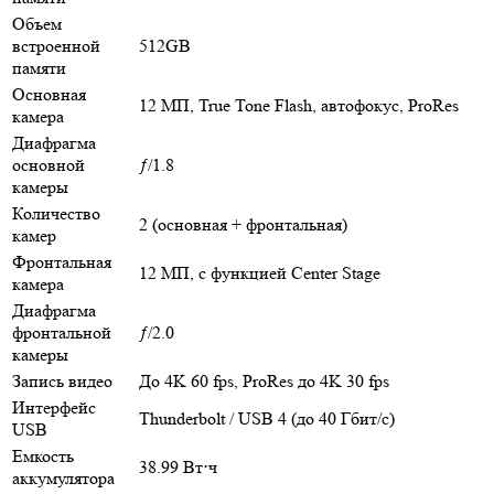
Объем
встроенной
512GB
памяти
Основная
12 МП, True Tone Flash, автофокус, ProRes
камера
Диафрагма
основной
ƒ/1.8
камеры
Количество
2 (основная + фронтальная)
камер
Фронтальная
12 МП, с функцией Center Stage
камера
Диафрагма
фронтальной
ƒ/2.0
камеры
Запись видео
До 4K 60 fps, ProRes до 4K 30 fps
Интерфейс
Thunderbolt / USB 4 (до 40 Гбит/с)
USB
Емкость
38.99 Вт⋅ч
аккумулятора