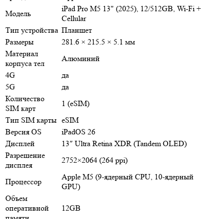
iPad Pro M5 13" (2025), 12/512GB, Wi-Fi +
Модель
Cellular
Тип устройства
Планшет
Размеры
281.6 × 215.5 × 5.1 мм
Материал
Алюминий
корпуса тел
4G
да
5G
да
Количество
1 (eSIM)
SIM карт
Тип SIM карты
eSIM
Версия OS
iPadOS 26
Дисплей
13″ Ultra Retina XDR (Tandem OLED)
Разрешение
2752×2064 (264 ppi)
дисплея
Apple M5 (9‑ядерный CPU, 10‑ядерный
Процессор
GPU)
Объем
оперативной
12GB
памяти