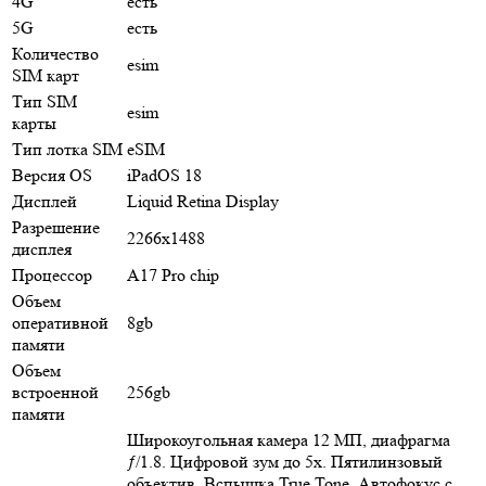
4G
есть
5G
есть
Количество
esim
SIM карт
Тип SIM
esim
карты
Тип лотка SIM
eSIM
Версия OS
iPadOS 18
Дисплей
Liquid Retina Display
Разрешение
2266x1488
дисплея
Процессор
A17 Pro chip
Объем
оперативной
8gb
памяти
Объем
встроенной
256gb
памяти
Широкоугольная камера 12 МП, диафрагма
ƒ/1.8. Цифровой зум до 5x. Пятилинзовый
объектив. Вспышка True Tone. Автофокус с