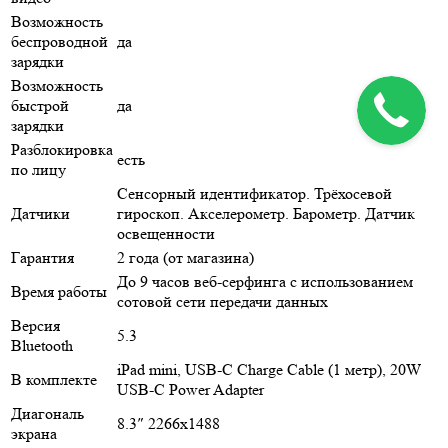
Возможность
беспроводной
да
зарядки
Возможность
быстрой
да
зарядки
Разблокировка
есть
по лицу
Сенсорный идентификатор. Трёхосевой
Датчики
гироскоп. Акселерометр. Барометр. Датчик
освещенности
Гарантия
2 года (от магазина)
До 9 часов веб-серфинга с использованием
Время работы
сотовой сети передачи данных
Версия
5.3
Bluetooth
iPad mini, USB-C Charge Cable (1 метр), 20W
В комплекте
USB-C Power Adapter
Диагональ
8.3″ 2266x1488
экрана