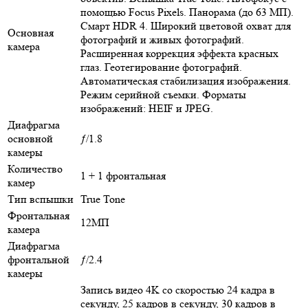
помощью Focus Pixels. Панорама (до 63 МП).
Смарт HDR 4. Широкий цветовой охват для
Основная
фотографий и живых фотографий.
камера
Расширенная коррекция эффекта красных
глаз. Геотегирование фотографий.
Автоматическая стабилизация изображения.
Режим серийной съемки. Форматы
изображений: HEIF и JPEG.
Диафрагма
основной
ƒ/1.8
камеры
Количество
1 + 1 фронтальная
камер
Тип вспышки
True Tone
Фронтальная
12МП
камера
Диафрагма
фронтальной
ƒ/2.4
камеры
Запись видео 4K со скоростью 24 кадра в
секунду, 25 кадров в секунду, 30 кадров в