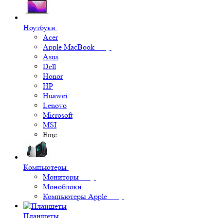
Ноутбуки
Acer
Apple MacBook
Asus
Dell
Honor
HP
Huawei
Lenovo
Microsoft
MSI
Еще
Компьютеры
Мониторы
Моноблоки
Компьютеры Apple
Планшеты