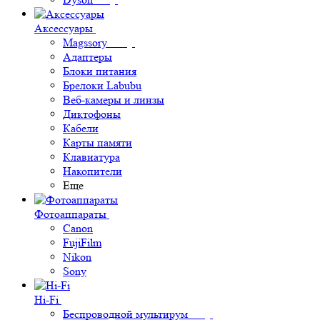
Аксессуары
Magssory
Адаптеры
Блоки питания
Брелоки Labubu
Веб-камеры и линзы
Диктофоны
Кабели
Карты памяти
Клавиатура
Накопители
Еще
Фотоаппараты
Canon
FujiFilm
Nikon
Sony
Hi-Fi
Беспроводной мультирум