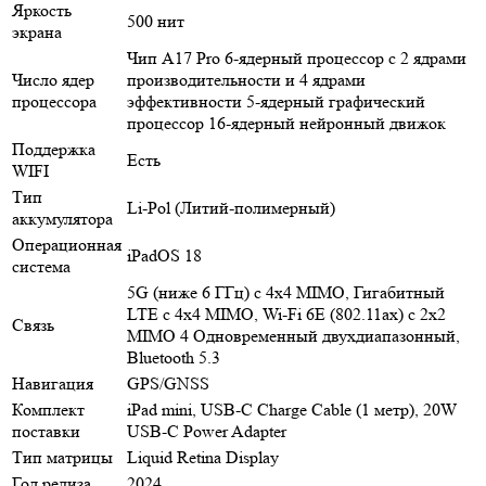
Яркость
500 нит
экрана
Чип A17 Pro 6-ядерный процессор с 2 ядрами
Число ядер
производительности и 4 ядрами
процессора
эффективности 5-ядерный графический
процессор 16-ядерный нейронный движок
Поддержка
Есть
WIFI
Тип
Li-Pol (Литий-полимерный)
аккумулятора
Операционная
iPadOS 18
система
5G (ниже 6 ГГц) с 4x4 MIMO, Гигабитный
LTE с 4x4 MIMO, Wi‑Fi 6E (802.11ax) с 2x2
Связь
MIMO 4 Одновременный двухдиапазонный,
Bluetooth 5.3
Навигация
GPS/GNSS
Комплект
iPad mini, USB-C Charge Cable (1 метр), 20W
поставки
USB-C Power Adapter
Тип матрицы
Liquid Retina Display
Год релиза
2024