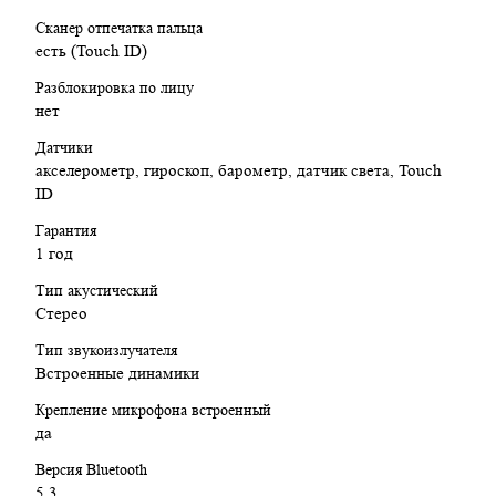
устройство, идеально подходящее для работы, учёбы и
Сканер отпечатка пальца
творчества. Благодаря чипу M3, поддержке Apple Intelligence и
есть (Touch ID)
продуманной экосистеме аксессуаров, он открывает новые
горизонты мобильной производительности.
Разблокировка по лицу
нет
Датчики
акселерометр, гироскоп, барометр, датчик света, Touch
ID
Гарантия
1 год
Тип акустический
Стерео
Тип звукоизлучателя
Встроенные динамики
Крепление микрофона встроенный
да
Версия Bluetooth
5.3