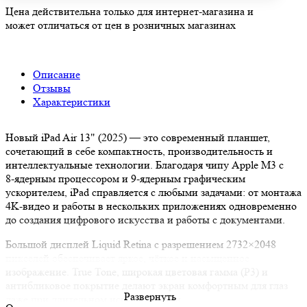
Цена действительна только для интернет-магазина и
может отличаться от цен в розничных магазинах
Описание
Отзывы
Характеристики
Новый iPad Air 13" (2025) — это современный планшет,
сочетающий в себе компактность, производительность и
интеллектуальные технологии. Благодаря чипу Apple M3 с
8‑ядерным процессором и 9‑ядерным графическим
ускорителем, iPad справляется с любыми задачами: от монтажа
4K‑видео и работы в нескольких приложениях одновременно
до создания цифрового искусства и работы с документами.
Большой дисплей Liquid Retina с разрешением 2732×2048
пикселей обеспечивает яркое, чёткое и насыщенное
изображение. True Tone, широкая цветовая гамма (P3) и
антибликовое покрытие делают экран комфортным для глаз
Развернуть
даже при длительном использовании.