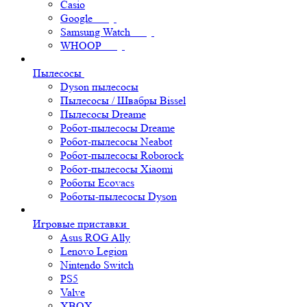
Casio
Google
Samsung Watch
WHOOP
Пылесосы
Dyson пылесосы
Пылесосы / Швабры Bissel
Пылесосы Dreame
Робот-пылесосы Dreame
Робот-пылесосы Neabot
Робот-пылесосы Roborock
Робот-пылесосы Xiaomi
Роботы Ecovacs
Роботы-пылесосы Dyson
Игровые приставки
Asus ROG Ally
Lenovo Legion
Nintendo Switch
PS5
Valve
XBOX