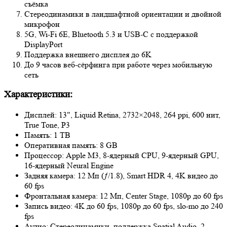
съёмка
Стереодинамики в ландшафтной ориентации и двойной
микрофон
5G, Wi‑Fi 6E, Bluetooth 5.3 и USB-C с поддержкой
DisplayPort
Поддержка внешнего дисплея до 6K
До 9 часов веб-сёрфинга при работе через мобильную
сеть
Характеристики:
Дисплей: 13", Liquid Retina, 2732×2048, 264 ppi, 600 нит,
True Tone, P3
Память: 1 TB
Оперативная память: 8 GB
Процессор: Apple M3, 8‑ядерный CPU, 9‑ядерный GPU,
16‑ядерный Neural Engine
Задняя камера: 12 Мп (ƒ/1.8), Smart HDR 4, 4K видео до
60 fps
Фронтальная камера: 12 Мп, Center Stage, 1080p до 60 fps
Запись видео: 4K до 60 fps, 1080p до 60 fps, slo-mo до 240
fps
Аудио: Стереодинамики, поддержка Spatial Audio, 2