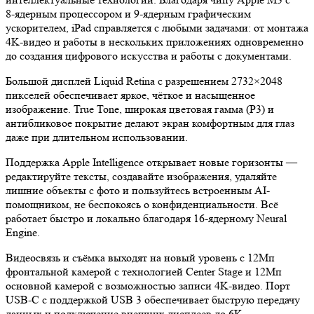
8‑ядерным процессором и 9‑ядерным графическим
ускорителем, iPad справляется с любыми задачами: от монтажа
4K‑видео и работы в нескольких приложениях одновременно
до создания цифрового искусства и работы с документами.
Большой дисплей Liquid Retina с разрешением 2732×2048
пикселей обеспечивает яркое, чёткое и насыщенное
изображение. True Tone, широкая цветовая гамма (P3) и
антибликовое покрытие делают экран комфортным для глаз
даже при длительном использовании.
Поддержка Apple Intelligence открывает новые горизонты —
редактируйте тексты, создавайте изображения, удаляйте
лишние объекты с фото и пользуйтесь встроенным AI-
помощником, не беспокоясь о конфиденциальности. Всё
работает быстро и локально благодаря 16‑ядерному Neural
Engine.
Видеосвязь и съёмка выходят на новый уровень с 12Мп
фронтальной камерой с технологией Center Stage и 12Мп
основной камерой с возможностью записи 4K-видео. Порт
USB‑C с поддержкой USB 3 обеспечивает быструю передачу
данных и подключение внешних дисплеев до 6K.