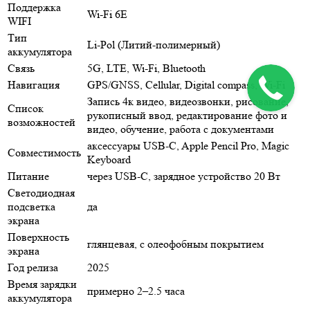
Поддержка
Wi‑Fi 6E
WIFI
Тип
Li-Pol (Литий-полимерный)
аккумулятора
Связь
5G, LTE, Wi-Fi, Bluetooth
Навигация
GPS/GNSS, Cellular, Digital compass, Wi‑Fi
Запись 4к видео, видеозвонки, рисование,
Список
рукописный ввод, редактирование фото и
возможностей
видео, обучение, работа с документами
аксессуары USB‑C, Apple Pencil Pro, Magic
Совместимость
Keyboard
Питание
через USB‑C, зарядное устройство 20 Вт
Светодиодная
подсветка
да
экрана
Поверхность
глянцевая, с олеофобным покрытием
экрана
Год релиза
2025
Время зарядки
примерно 2–2.5 часа
аккумулятора