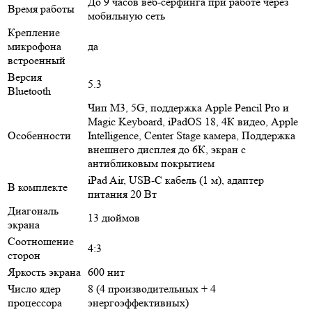
До 9 часов веб-сёрфинга при работе через
Время работы
мобильную сеть
Крепление
микрофона
да
встроенный
Версия
5.3
Bluetooth
Чип М3, 5G, поддержка Apple Pencil Pro и
Magic Keyboard, iPadOS 18, 4К видео, Apple
Особенности
Intelligence, Center Stage камера, Поддержка
внешнего дисплея до 6К, экран с
антибликовым покрытием
iPad Air, USB‑C кабель (1 м), адаптер
В комплекте
питания 20 Вт
Диагональ
13 дюймов
экрана
Соотношение
4:3
сторон
Яркость экрана
600 нит
Число ядер
8 (4 производительных + 4
процессора
энергоэффективных)