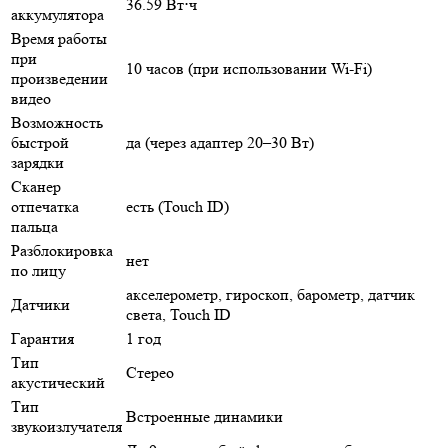
36.59 Вт⋅ч
аккумулятора
Время работы
при
10 часов (при использовании Wi-Fi)
произведении
видео
Возможность
быстрой
да (через адаптер 20–30 Вт)
зарядки
Сканер
отпечатка
есть (Touch ID)
пальца
Разблокировка
нет
по лицу
акселерометр, гироскоп, барометр, датчик
Датчики
света, Touch ID
Гарантия
1 год
Тип
Стерео
акустический
Тип
Встроенные динамики
звукоизлучателя