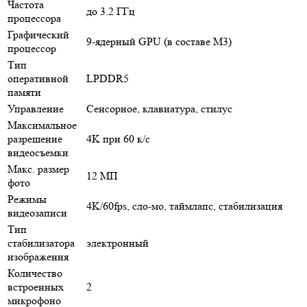
Частота
до 3.2 ГГц
процессора
Графический
9-ядерный GPU (в составе M3)
процессор
Тип
оперативной
LPDDR5
памяти
Управление
Сенсорное, клавиатура, стилус
Максимальное
разрешение
4K при 60 к/с
видеосъемки
Макс. размер
12 МП
фото
Режимы
4K/60fps, сло-мо, таймлапс, стабилизация
видеозаписи
Тип
стабилизатора
электронный
изображения
Количество
встроенных
2
микрофоно