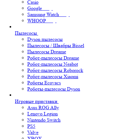
Casio
Google
Samsung Watch
WHOOP
Пылесосы
Dyson пылесосы
Пылесосы / Швабры Bissel
Пылесосы Dreame
Робот-пылесосы Dreame
Робот-пылесосы Neabot
Робот-пылесосы Roborock
Робот-пылесосы Xiaomi
Роботы Ecovacs
Роботы-пылесосы Dyson
Игровые приставки
Asus ROG Ally
Lenovo Legion
Nintendo Switch
PS5
Valve
XBOX