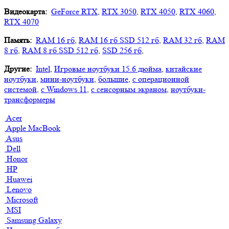
Видеокарта:
GeForce RTX
,
RTX 3050
,
RTX 4050
,
RTX 4060
,
RTX 4070
Память:
RAM 16 гб
,
RAM 16 гб SSD 512 гб
,
RAM 32 гб
,
RAM
8 гб
,
RAM 8 гб SSD 512 гб
,
SSD 256 гб
,
Другие:
Intel
,
Игровые ноутбуки 15.6 дюйма
,
китайские
ноутбуки
,
мини-ноутбуки
,
большие
,
с операционной
системой
,
с Windows 11
,
с сенсорным экраном
,
ноутбуки-
трансформеры
Acer
Apple MacBook
Asus
Dell
Honor
HP
Huawei
Lenovo
Microsoft
MSI
Samsung Galaxy