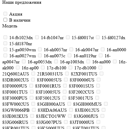
Наши предложения
Акция
В наличии
Модель
14-fb1023dx
14-fb1047nr
15-fd0017st
15-fd0127dx
15-fd1870nr
15-ga0050wm
16-ah0057nr
16-ak0047nr
16-an0000
16-an0027wm
16-an0075c
16-an0119nr
16-
ap0047nr
16-ap0053dx
16-ap1003dx
16t-an000
16z-
ak000
16z-ap00
17z-db100
17z-db1000
21Q6002AUS
21RS0031US
82XF001TUS
83DR0002US
83F00005US
83F00006US
83F00009US
83F0001RUS
83F0001SUS
83F0001TUS
83F10005US
83F2002CUS
83F3000PUS
83F50012US
83F50017US
83FW0002US
83GH000AUS
83GH000MUS
83GW0066PB
83HDA06AUS
83JE0012US
83JE002KUS
83JECTO1WW
83JG000JUS
83JG006RUS
83JG007PUS
83JT0000US
83KR001TUS
83KS000UUS
83KT001TUS