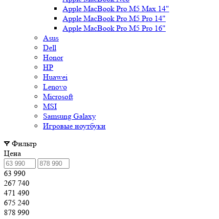
Apple MacBook Pro M5 Max 14"
Apple MacBook Pro M5 Pro 14"
Apple MacBook Pro M5 Pro 16"
Asus
Dell
Honor
HP
Huawei
Lenovo
Microsoft
MSI
Samsung Galaxy
Игровые ноутбуки
Фильтр
Цена
63 990
267 740
471 490
675 240
878 990