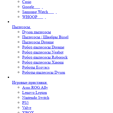
Casio
Google
Samsung Watch
WHOOP
Пылесосы
Dyson пылесосы
Пылесосы / Швабры Bissel
Пылесосы Dreame
Робот-пылесосы Dreame
Робот-пылесосы Neabot
Робот-пылесосы Roborock
Робот-пылесосы Xiaomi
Роботы Ecovacs
Роботы-пылесосы Dyson
Игровые приставки
Asus ROG Ally
Lenovo Legion
Nintendo Switch
PS5
Valve
XBOX