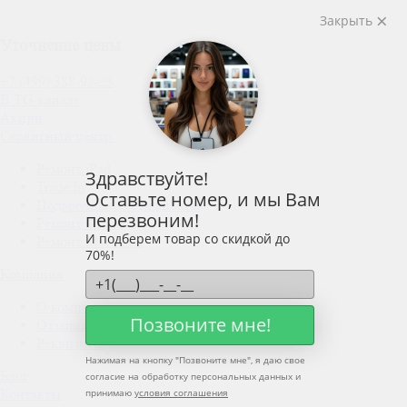
Закрыть
Уточнение цены
+7 (499) 388-95-23
В TG-канале
Акции
Сервисный центр
Ремонт iPad
Здравствуйте!
Trade In
Оставьте номер, и мы Вам
Подарочные сертификаты
перезвоним!
Ремонт iPhone
И подберем товар со скидкой до
Ремонт MacBook
70%!
Компания
О компании
Позвоните мне!
Отзывы
Реквизиты
Нажимая на кнопку "
Позвоните мне
", я даю свое
Блог
согласие на обработку персональных данных и
Контакты
принимаю
условия соглашения