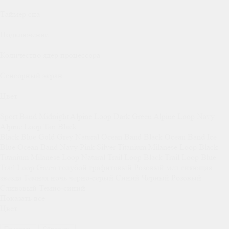
Таймер сна
Подключение
Количество ядер процессора
Сенсорный экран
Цвет
Sport Band Midnight
Alpine Loop Dark Green
Alpine Loop Navy
Alpine Loop Tan
Black
Black
Blue
Gold
Grey
Natural
Ocean Band Black
Ocean Band Ice
Blue
Ocean Band Navy
Pink
Silver
Titanium Milanese Loop Black
Titanium Milanese Loop Natural
Trail Loop Black
Trail Loop Blue
Trail Loop Green
голубой
графитовый
Розовый мел
сияющая
звезда
Темная ночь
черно-серый
Синий
Черный
Розовый
Сливовый
Темно-синий
Показать все
Цвет