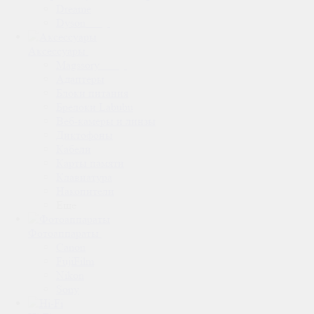
Dreame
Dyson
Аксессуары
Magssory
Адаптеры
Блоки питания
Брелоки Labubu
Веб-камеры и линзы
Диктофоны
Кабели
Карты памяти
Клавиатура
Накопители
Еще
Фотоаппараты
Canon
FujiFilm
Nikon
Sony