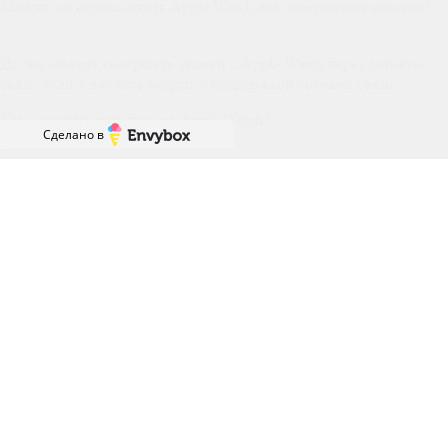
Можно ли использовать Apple Watch для совершения звонков?
Да, вы можете совершать звонки с Apple Watch через сотовую
связь, если у вас есть модель с поддержкой сотовой связи.
Как заменить ремешок на Apple Watch?
Сделано в
Чтобы заменить ремешок на Apple Watch, нужно нажать на
кнопку с обратной стороны корпуса часов, которая открепляет
ремешок.
Можно ли использовать Apple Watch без iPhone?
Как настроить Apple Watch?
Для настройки Apple Watch необходимо использовать ваш
iPhone. Подключите часы к телефону с помощью приложения
"Часы" и следуйте инструкциям на экране.
Подписаться
на новости и акции