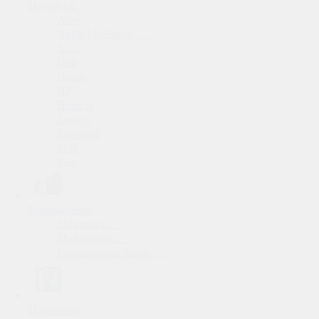
Ноутбуки
Acer
Apple MacBook
Asus
Dell
Honor
HP
Huawei
Lenovo
Microsoft
MSI
Еще
Компьютеры
Мониторы
Моноблоки
Компьютеры Apple
Планшеты