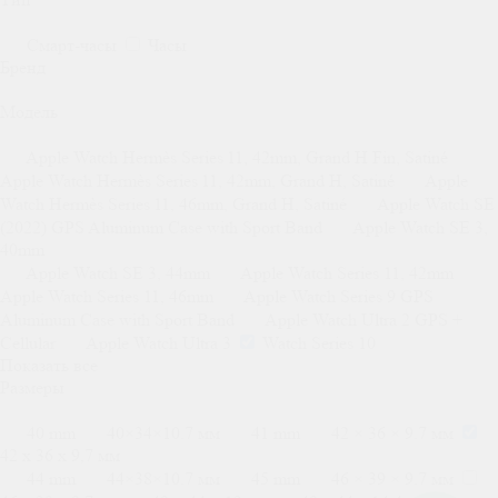
Смарт-часы
Часы
Бренд
Модель
Apple Watch Hermès Series 11, 42mm, Grand H Fin, Satiné
Apple Watch Hermès Series 11, 42mm, Grand H, Satiné
Apple
Watch Hermès Series 11, 46mm, Grand H, Satiné
Apple Watch SE
(2022) GPS Aluminum Case with Sport Band
Apple Watch SE 3,
40mm
Apple Watch SE 3, 44mm
Apple Watch Series 11, 42mm
Apple Watch Series 11, 46mm
Apple Watch Series 9 GPS
Aluminum Case with Sport Band
Apple Watch Ultra 2 GPS +
Cellular
Apple Watch Ultra 3
Watch Series 10
Показать все
Размеры
40 mm
40×34×10.7 мм
41 mm
42 × 36 × 9.7 мм
42 х 36 х 9,7 мм
44 mm
44×38×10.7 мм
45 mm
46 × 39 × 9.7 мм