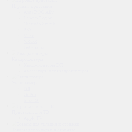
Игровые приставки
Asus ROG Ally
Lenovo Legion
Nintendo Switch
PS5
Valve
XBOX
Геймпады
Квадрокоптеры
Квадрокоптеры DJI
Аксессуары для квадрокоптеров
Экшн камера
DJI
GoPro
Insta360
Приставки для ТВ
Apple TV
Товары для укладки и стрижки