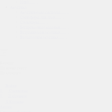
МФУ
Акустика
Акустические системы
Сабвуферы для дома
Саундбары
Беспроводные колонки
Встраиваемая акустика
Всепогодная акустика
Каталог
По всему сайту
По каталогу
Войти
0
Сравнение
0
Избранное
0
Корзина
Акции
Сервисный центр