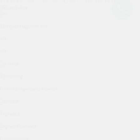
46 х 39 х 9,7 мм
49 × 44 × 12 мм
49 х 44 х 14,4 мм
Показать все
Вес
Материал корпуса тел
4G
5G
Дисплей
Процессор
Объем встроенной памяти
Датчики
Гарантия
Версия Bluetooth
Особенности