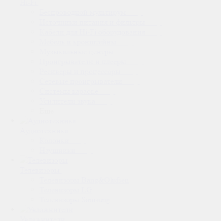
Hi-Fi
Беспроводной мультирум
Источники питания и фильтры
Кабели для Hi-Fi оборудования
Мебель и кронштейны
Музыкальные центры
Проигрыватели и плееры
Ресиверы и процессоры
Сетевые проигрыватели
Системы караоке
Усилители звука
Еще
Аудиотехника
Колонки
Наушники
Телевизоры
Телевизоры Bang&Olufsen
Телевизоры LG
Телевизоры Samsung
Увлажнители