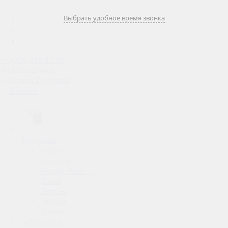
Выбрать удобное время звонка
+7 (926) 816-42-82
Заказать звонок
Каталог
Телефоны
iPhone
Samsung
Google Pixel
Honor
Huawei
Nothing
Xiaomi