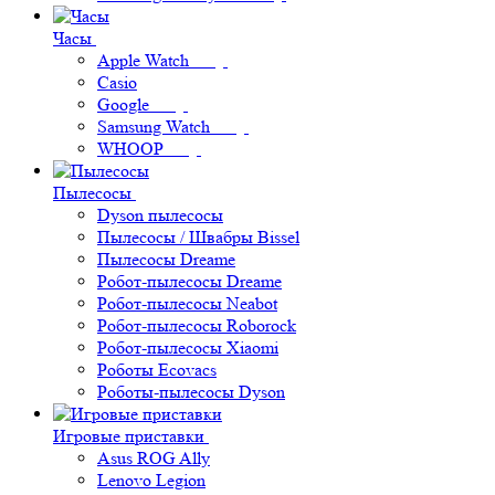
Часы
Apple Watch
Casio
Google
Samsung Watch
WHOOP
Пылесосы
Dyson пылесосы
Пылесосы / Швабры Bissel
Пылесосы Dreame
Робот-пылесосы Dreame
Робот-пылесосы Neabot
Робот-пылесосы Roborock
Робот-пылесосы Xiaomi
Роботы Ecovacs
Роботы-пылесосы Dyson
Игровые приставки
Asus ROG Ally
Lenovo Legion