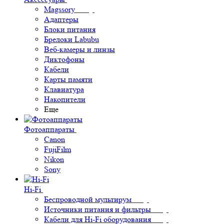
Magssory
Адаптеры
Блоки питания
Брелоки Labubu
Веб-камеры и линзы
Диктофоны
Кабели
Карты памяти
Клавиатура
Накопители
Еще
Фотоаппараты
Canon
FujiFilm
Nikon
Sony
Hi-Fi
Беспроводной мультирум
Источники питания и фильтры
Кабели для Hi-Fi оборудования