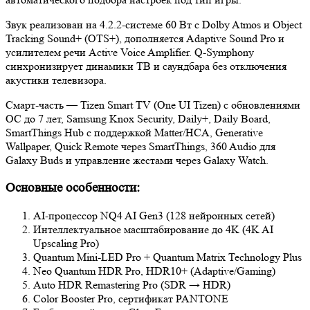
Звук реализован на 4.2.2-системе 60 Вт с Dolby Atmos и Object
Tracking Sound+ (OTS+), дополняется Adaptive Sound Pro и
усилителем речи Active Voice Amplifier. Q-Symphony
синхронизирует динамики ТВ и саундбара без отключения
акустики телевизора.
Смарт-часть — Tizen Smart TV (One UI Tizen) с обновлениями
ОС до 7 лет, Samsung Knox Security, Daily+, Daily Board,
SmartThings Hub с поддержкой Matter/HCA, Generative
Wallpaper, Quick Remote через SmartThings, 360 Audio для
Galaxy Buds и управление жестами через Galaxy Watch.
Основные особенности:
AI-процессор NQ4 AI Gen3 (128 нейронных сетей)
Интеллектуальное масштабирование до 4K (4K AI
Upscaling Pro)
Quantum Mini-LED Pro + Quantum Matrix Technology Plus
Neo Quantum HDR Pro, HDR10+ (Adaptive/Gaming)
Auto HDR Remastering Pro (SDR → HDR)
Color Booster Pro, сертификат PANTONE