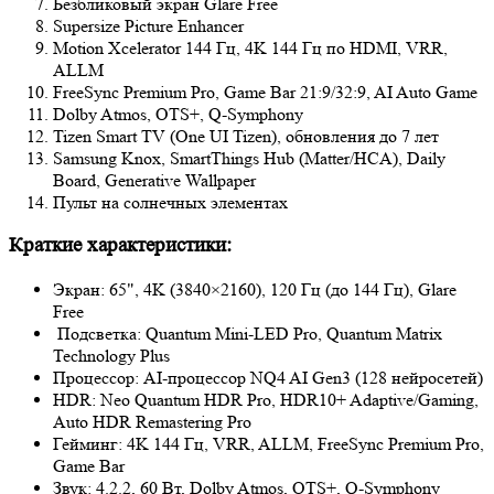
Безбликовый экран Glare Free
Supersize Picture Enhancer
Motion Xcelerator 144 Гц, 4K 144 Гц по HDMI, VRR,
ALLM
FreeSync Premium Pro, Game Bar 21:9/32:9, AI Auto Game
Dolby Atmos, OTS+, Q-Symphony
Tizen Smart TV (One UI Tizen), обновления до 7 лет
Samsung Knox, SmartThings Hub (Matter/HCA), Daily
Board, Generative Wallpaper
Пульт на солнечных элементах
Краткие характеристики:
Экран: 65", 4K (3840×2160), 120 Гц (до 144 Гц), Glare
Free
Подсветка: Quantum Mini-LED Pro, Quantum Matrix
Technology Plus
Процессор: AI-процессор NQ4 AI Gen3 (128 нейросетей)
HDR: Neo Quantum HDR Pro, HDR10+ Adaptive/Gaming,
Auto HDR Remastering Pro
Гейминг: 4K 144 Гц, VRR, ALLM, FreeSync Premium Pro,
Game Bar
Звук: 4.2.2, 60 Вт, Dolby Atmos, OTS+, Q-Symphony