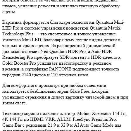
шумов, усиление резкости и интеллектуальную обработку
сцены.
Картинка формируется благодаря технологии Quantum Mini-
LED Pro и системе управления подсветкой Quantum Matrix
Technology Plus — это сверхтонкое и точное управление
яркостью Mini LED, благодаря чему лучше видны детали в
темных и ярких сценах. За расширенный динамический
диапазон отвечает Neo Quantum HDR Pro, а Auto HDR
Remastering Pro преобразует SDR-контент в HDR-качество.
Color Booster Pro усиливает цветопередачу в реальном
времени, а сертификат PANTONE подтверждает точность
передачи 2140 цветов и 110 оттенков кожи.
Для комфортного просмотра при любом освещении
используется безбликовый экран Glare Free, который
уменьшает отражения и делает картинку читаемой днем и при
ярком свете.
Телевизор хорошо подходит для игр: Motion Xcelerator 144 Гц,
4K 144 Гц по HDMI, VRR, ALLM, FreeSync Premium Pro,
Game Bar с режимами 21:9 и 32:9 и AI Auto Game Mode для
автоматического подбора настроек под тип игры.