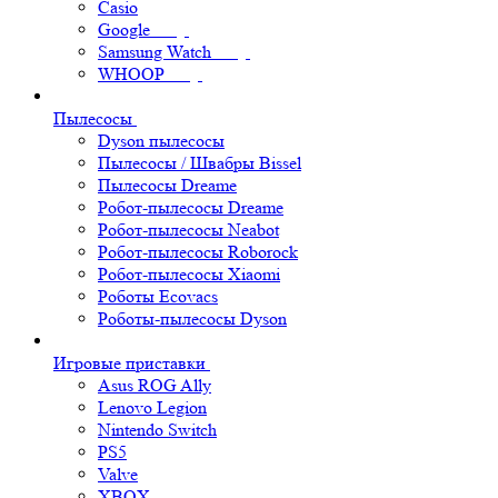
Casio
Google
Samsung Watch
WHOOP
Пылесосы
Dyson пылесосы
Пылесосы / Швабры Bissel
Пылесосы Dreame
Робот-пылесосы Dreame
Робот-пылесосы Neabot
Робот-пылесосы Roborock
Робот-пылесосы Xiaomi
Роботы Ecovacs
Роботы-пылесосы Dyson
Игровые приставки
Asus ROG Ally
Lenovo Legion
Nintendo Switch
PS5
Valve
XBOX