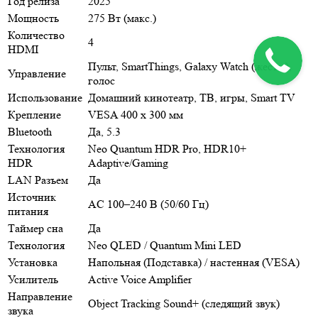
Год релиза
2025
Мощность
275 Вт (макс.)
Количество
4
HDMI
Пульт, SmartThings, Galaxy Watch (жесты),
Управление
голос
Использование
Домашний кинотеатр, ТВ, игры, Smart TV
Крепление
VESA 400 x 300 мм
Bluetooth
Да, 5.3
Технология
Neo Quantum HDR Pro, HDR10+
HDR
Adaptive/Gaming
LAN Разъем
Да
Источник
AC 100–240 В (50/60 Гц)
питания
Таймер сна
Да
Технология
Neo QLED / Quantum Mini LED
Установка
Напольная (Подставка) / настенная (VESA)
Усилитель
Active Voice Amplifier
Направление
Object Tracking Sound+ (следящий звук)
звука