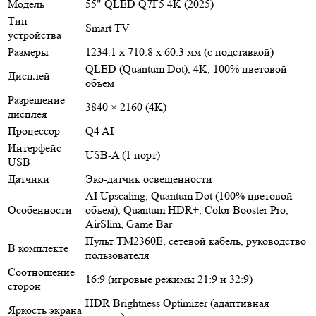
Модель
55" QLED Q7F5 4K (2025)
Тип
Smart TV
устройства
Размеры
1234.1 x 710.8 x 60.3 мм (с подставкой)
QLED (Quantum Dot), 4K, 100% цветовой
Дисплей
объем
Разрешение
3840 × 2160 (4K)
дисплея
Процессор
Q4 AI
Интерфейс
USB-A (1 порт)
USB
Датчики
Эко-датчик освещенности
AI Upscaling, Quantum Dot (100% цветовой
Особенности
объем), Quantum HDR+, Color Booster Pro,
AirSlim, Game Bar
Пульт TM2360E, сетевой кабель, руководство
В комплекте
пользователя
Соотношение
16:9 (игровые режимы 21:9 и 32:9)
сторон
HDR Brightness Optimizer (адаптивная
Яркость экрана