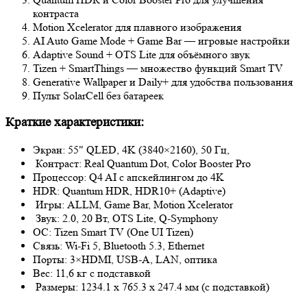
контраста
Motion Xcelerator для плавного изображения
AI Auto Game Mode + Game Bar — игровые настройки
Adaptive Sound + OTS Lite для объёмного звук
Tizen + SmartThings — множество функций Smart TV
Generative Wallpaper и Daily+ для удобства пользования
Пульт SolarCell без батареек
Краткие характеристики:
Экран: 55" QLED, 4K (3840×2160), 50 Гц,
Контраст: Real Quantum Dot, Color Booster Pro
Процессор: Q4 AI с апскейлингом до 4K
HDR: Quantum HDR, HDR10+ (Adaptive)
Игры: ALLM, Game Bar, Motion Xcelerator
Звук: 2.0, 20 Вт, OTS Lite, Q-Symphony
ОС: Tizen Smart TV (One UI Tizen)
Связь: Wi-Fi 5, Bluetooth 5.3, Ethernet
Порты: 3×HDMI, USB-A, LAN, оптика
Вес: 11,6 кг с подставкой
Размеры: 1234.1 x 765.3 x 247.4 мм (c подставкой)