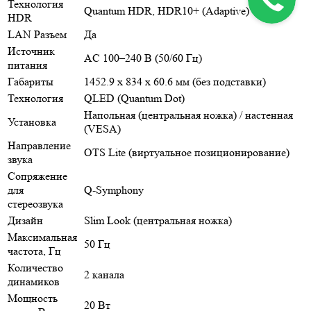
Технология
Quantum HDR, HDR10+ (Adaptive)
HDR
LAN Разъем
Да
Источник
AC 100–240 В (50/60 Гц)
питания
Габариты
1452.9 x 834 x 60.6 мм (без подставки)
Технология
QLED (Quantum Dot)
Напольная (центральная ножка) / настенная
Установка
(VESA)
Направление
OTS Lite (виртуальное позиционирование)
звука
Сопряжение
для
Q-Symphony
стереозвука
Дизайн
Slim Look (центральная ножка)
Максимальная
50 Гц
частота, Гц
Количество
2 канала
динамиков
Мощность
20 Вт