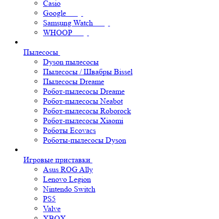
Casio
Google
Samsung Watch
WHOOP
Пылесосы
Dyson пылесосы
Пылесосы / Швабры Bissel
Пылесосы Dreame
Робот-пылесосы Dreame
Робот-пылесосы Neabot
Робот-пылесосы Roborock
Робот-пылесосы Xiaomi
Роботы Ecovacs
Роботы-пылесосы Dyson
Игровые приставки
Asus ROG Ally
Lenovo Legion
Nintendo Switch
PS5
Valve
XBOX