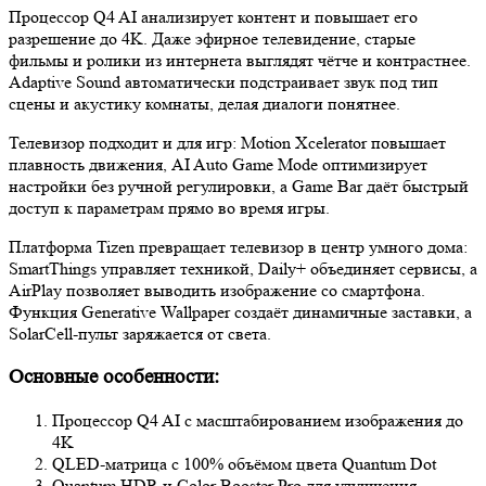
Процессор Q4 AI анализирует контент и повышает его
разрешение до 4K. Даже эфирное телевидение, старые
фильмы и ролики из интернета выглядят чётче и контрастнее.
Adaptive Sound автоматически подстраивает звук под тип
сцены и акустику комнаты, делая диалоги понятнее.
Телевизор подходит и для игр: Motion Xcelerator повышает
плавность движения, AI Auto Game Mode оптимизирует
настройки без ручной регулировки, а Game Bar даёт быстрый
доступ к параметрам прямо во время игры.
Платформа Tizen превращает телевизор в центр умного дома:
SmartThings управляет техникой, Daily+ объединяет сервисы, а
AirPlay позволяет выводить изображение со смартфона.
Функция Generative Wallpaper создаёт динамичные заставки, а
SolarCell-пульт заряжается от света.
Основные особенности:
Процессор Q4 AI с масштабированием изображения до
4K
QLED-матрица с 100% объёмом цвета Quantum Dot
Quantum HDR и Color Booster Pro для улучшения