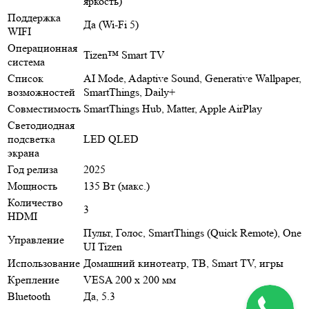
яркость)
Поддержка
Да (Wi-Fi 5)
WIFI
Операционная
Tizen™ Smart TV
система
Список
AI Mode, Adaptive Sound, Generative Wallpaper,
возможностей
SmartThings, Daily+
Совместимость
SmartThings Hub, Matter, Apple AirPlay
Светодиодная
подсветка
LED QLED
экрана
Год релиза
2025
Мощность
135 Вт (макс.)
Количество
3
HDMI
Пульт, Голос, SmartThings (Quick Remote), One
Управление
UI Tizen
Использование
Домашний кинотеатр, ТВ, Smart TV, игры
Крепление
VESA 200 x 200 мм
Bluetooth
Да, 5.3