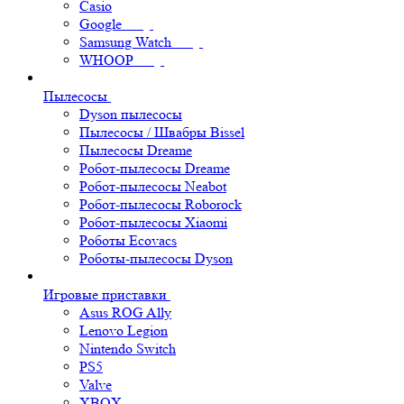
Casio
Google
Samsung Watch
WHOOP
Пылесосы
Dyson пылесосы
Пылесосы / Швабры Bissel
Пылесосы Dreame
Робот-пылесосы Dreame
Робот-пылесосы Neabot
Робот-пылесосы Roborock
Робот-пылесосы Xiaomi
Роботы Ecovacs
Роботы-пылесосы Dyson
Игровые приставки
Asus ROG Ally
Lenovo Legion
Nintendo Switch
PS5
Valve
XBOX