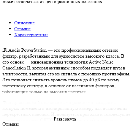
может отличаться от цен в розничных магазинах
Описание
Отзывы
Характеристики
iFi Audio PowerStation — это профессиональный сетевой
фильтр, разработанный для аудиосистем высокого класса. В
его основе — инновационная технология Active Noise
Cancellation II, которая активным способом подавляет шум в
электросети, вычитая его из сигнала с помощью противофазы.
Это позволяет снижать уровень шумов до 40 дБ по всему
частотному спектру, в отличие от пассивных фильтров,
работающих только на высоких частотах.
Фильтр оснащён 6 независимыми розетками, каждая из
которых помещена в изолированную камеру для исключения
перекрёстных наводок. Используется проводка и токоведущие
Развернуть
элементы из меди OFHC (99,9999% чистоты), а корпус
Отзывы
выполнен из прочного анодированного алюминия.