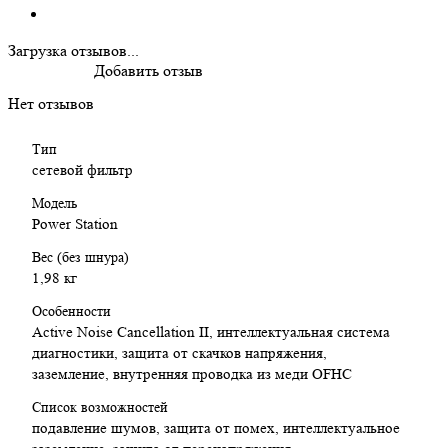
Интеллектуальная система диагностики показывает
правильность подключения, наличие заземления и
Загрузка отзывов...
автоматически реагирует на скачки напряжения, обеспечивая
Добавить отзыв
безопасную перезагрузку только при полной стабилизации.
Также возможно подключение внешнего заземляющего кабеля
Нет отзывов
без риска образования шумового контура — реализована
функция "интеллектуального заземления".
Тип
Основные особенности:
сетевой фильтр
Модель
Active Noise Cancellation II — подавление шумов на 40
Power Station
дБ в полном диапазоне
Интеллектуальная система заземления без шумовых
Вес (без шнура)
контуров
1,98 кг
Сигнальная индикация подключения и заземления
Защита от скачков напряжения с автоперезапуском
Особенности
Шестипозиционная компоновка — каждая розетка
Active Noise Cancellation II, интеллектуальная система
изолирована
диагностики, защита от скачков напряжения,
Чистая медь OFHC 99,9999% во всех токопроводящих
заземление, внутренняя проводка из меди OFHC
элементах
Список возможностей
Прочный алюминиевый корпус
подавление шумов, защита от помех, интеллектуальное