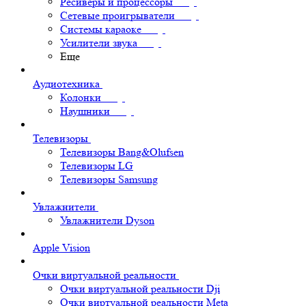
Ресиверы и процессоры
Сетевые проигрыватели
Системы караоке
Усилители звука
Еще
Аудиотехника
Колонки
Наушники
Телевизоры
Телевизоры Bang&Olufsen
Телевизоры LG
Телевизоры Samsung
Увлажнители
Увлажнители Dyson
Apple Vision
Очки виртуальной реальности
Очки виртуальной реальности Dji
Очки виртуальной реальности Meta