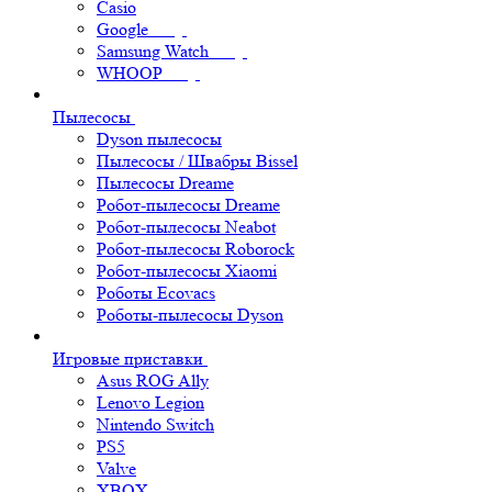
Casio
Google
Samsung Watch
WHOOP
Пылесосы
Dyson пылесосы
Пылесосы / Швабры Bissel
Пылесосы Dreame
Робот-пылесосы Dreame
Робот-пылесосы Neabot
Робот-пылесосы Roborock
Робот-пылесосы Xiaomi
Роботы Ecovacs
Роботы-пылесосы Dyson
Игровые приставки
Asus ROG Ally
Lenovo Legion
Nintendo Switch
PS5
Valve
XBOX