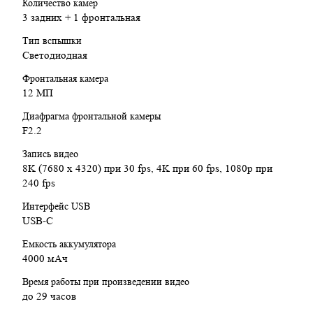
ночной съёмкой создаёт потрясающие снимки, а новый
Количество камер
интерфейс One UI 7 делает взаимодействие со смартфоном
3 задних + 1 фронтальная
ещё удобнее.
Тип вспышки
Компактный, прочный и мощный — Galaxy S25 станет
Светодиодная
идеальным выбором для тех, кто хочет максимальную
Фронтальная камера
производительность, удобство и инновационные технологии
12 МП
в одном устройстве.
Диафрагма фронтальной камеры
F2.2
Запись видео
8K (7680 x 4320) при 30 fps, 4K при 60 fps, 1080p при
240 fps
Интерфейс USB
USB-C
Емкость аккумулятора
4000 мАч
Время работы при произведении видео
до 29 часов