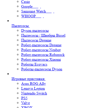
Casio
Google
Samsung Watch
WHOOP
Пылесосы
Dyson пылесосы
Пылесосы / Швабры Bissel
Пылесосы Dreame
Робот-пылесосы Dreame
Робот-пылесосы Neabot
Робот-пылесосы Roborock
Робот-пылесосы Xiaomi
Роботы Ecovacs
Роботы-пылесосы Dyson
Игровые приставки
Asus ROG Ally
Lenovo Legion
Nintendo Switch
PS5
Valve
XBOX