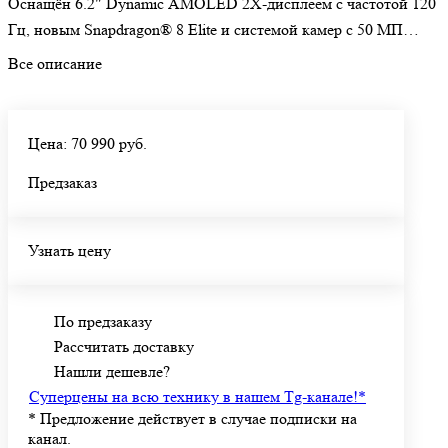
Оснащён 6.2" Dynamic AMOLED 2X-дисплеем с частотой 120
Гц, новым Snapdragon® 8 Elite и системой камер с 50 МП
основным сенсором и 3x оптическим зумом. Аккумулятор на
Все описание
4000 мАч обеспечивает до 29 часов видео. AI-функции,
включая Circle to Search и Audio Eraser, делают использование
смартфона ещё удобнее.
Цена: 70 990 руб.
Предзаказ
Узнать цену
По предзаказу
Рассчитать доставку
Нашли дешевле?
Суперцены на всю технику в нашем Tg-канале!
*
*
Предложение действует в случае подписки на
канал.