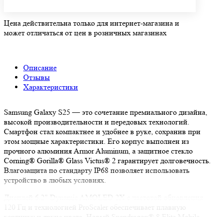
Цена действительна только для интернет-магазина и
может отличаться от цен в розничных магазинах
Описание
Отзывы
Характеристики
Samsung Galaxy S25 — это сочетание премиального дизайна,
высокой производительности и передовых технологий.
Смартфон стал компактнее и удобнее в руке, сохранив при
этом мощные характеристики. Его корпус выполнен из
прочного алюминия Armor Aluminum, а защитное стекло
Corning® Gorilla® Glass Victus® 2 гарантирует долговечность.
Влагозащита по стандарту IP68 позволяет использовать
устройство в любых условиях.
Дисплей 6.2" Dynamic AMOLED 2X с частотой обновления
120 Гц и технологией ProScaler обеспечивает плавную
картинку и яркие цвета. Новый Snapdragon® 8 Elite Mobile