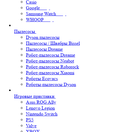
Casio
Google
Samsung Watch
WHOOP
Пылесосы
Dyson пылесосы
Пылесосы / Швабры Bissel
Пылесосы Dreame
Робот-пылесосы Dreame
Робот-пылесосы Neabot
Робот-пылесосы Roborock
Робот-пылесосы Xiaomi
Роботы Ecovacs
Роботы-пылесосы Dyson
Игровые приставки
Asus ROG Ally
Lenovo Legion
Nintendo Switch
PS5
Valve
XBOX