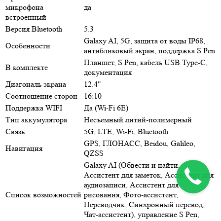
микрофона
да
встроенный
Версия Bluetooth
5.3
Galaxy AI, 5G, защита от воды IP68,
Особенности
антибликовый экран, поддержка S Pen
Планшет, S Pen, кабель USB Type-C,
В комплекте
документация
Диагональ экрана
12.4"
Соотношение сторон
16:10
Поддержка WIFI
Да (Wi-Fi 6E)
Тип аккумулятора
Несъемный литий-полимерный
Связь
5G, LTE, Wi-Fi, Bluetooth
GPS, ГЛОНАСС, Beidou, Galileo,
Навигация
QZSS
Galaxy AI (Обвести и найти,
Ассистент для заметок, Ассистент для
аудиозаписи, Ассистент для
Список возможностей
рисования, Фото-ассистент,
Переводчик, Синхронный перевод,
Чат-ассистент), управление S Pen,