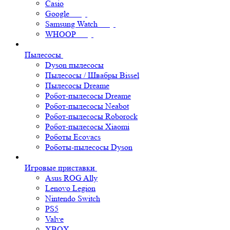
Casio
Google
Samsung Watch
WHOOP
Пылесосы
Dyson пылесосы
Пылесосы / Швабры Bissel
Пылесосы Dreame
Робот-пылесосы Dreame
Робот-пылесосы Neabot
Робот-пылесосы Roborock
Робот-пылесосы Xiaomi
Роботы Ecovacs
Роботы-пылесосы Dyson
Игровые приставки
Asus ROG Ally
Lenovo Legion
Nintendo Switch
PS5
Valve
XBOX