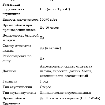
Разъем для
подключения
Нет (через Type-C)
наушников
Емкость аккумулятора
10090 мАч
Время работы при
До 16 часов
произведении видео
Возможность быстрой
Да
зарядки
Сканер отпечатка
Да (в экране)
пальца
Разблокировка по
Да
лицу
Акселерометр, сканер отпечатка
Датчики
пальца, гироскоп, датчик Холла,
освещенности, геомагнитный
Гарантия
1 год
Тип акустический
Стерео
Тип звукоизлучателя
Динамические стереодинамики
Время работы
До 11 часов в интернете (LTE / Wi-Fi)
Крепление