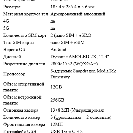
Размеры
185.4 x 285.4 x 5.6 мм
Материал корпуса тел
Армированный алюминий
4G
да
5G
да
Количество SIM карт
2 (nano SIM + eSIM)
Тип SIM карты
nano SIM + eSIM
Версия OS
Android
Дисплей
Dynamic AMOLED 2X, 12.4"
Разрешение дисплея
2800×1752 (WQXGA+)
8-ядерный Snapdragon MediaTek
Процессор
Dimensity
Объем оперативной
12GB
памяти
Объем встроенной
256GB
памяти
Основная камера
13+8 МП (Ультраширокая)
Количество камер
3 (фронтальная + 2 основные)
Фронтальная камера
12МП
Интерфейс USB
USB Type-C 3.2