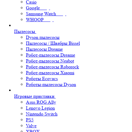
Casio
Google
Samsung Watch
WHOOP
Пылесосы
Dyson пылесосы
Пылесосы / Швабры Bissel
Пылесосы Dreame
Робот-пылесосы Dreame
Робот-пылесосы Neabot
Робот-пылесосы Roborock
Робот-пылесосы Xiaomi
Роботы Ecovacs
Роботы-пылесосы Dyson
Игровые приставки
Asus ROG Ally
Lenovo Legion
Nintendo Switch
PS5
Valve
XBOX