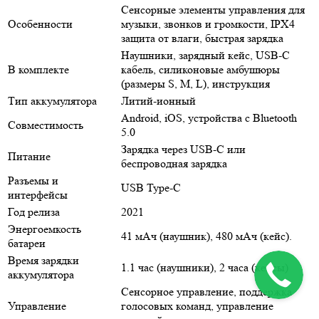
Сенсорные элементы управления для
Особенности
музыки, звонков и громкости, IPX4
защита от влаги, быстрая зарядка
Наушники, зарядный кейс, USB-C
В комплекте
кабель, силиконовые амбушюры
(размеры S, M, L), инструкция
Тип аккумулятора
Литий-ионный
Android, iOS, устройства с Bluetooth
Совместимость
5.0
Зарядка через USB-C или
Питание
беспроводная зарядка
Разъемы и
USB Type-C
интерфейсы
Год релиза
2021
Энергоемкость
41 мАч (наушник), 480 мАч (кейс).
батареи
Время зарядки
1.1 час (наушники), 2 часа (кейсы)
аккумулятора
Сенсорное управление, поддержка
Управление
голосовых команд, управление