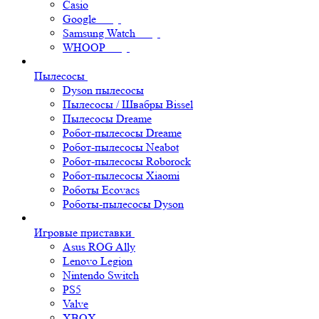
Casio
Google
Samsung Watch
WHOOP
Пылесосы
Dyson пылесосы
Пылесосы / Швабры Bissel
Пылесосы Dreame
Робот-пылесосы Dreame
Робот-пылесосы Neabot
Робот-пылесосы Roborock
Робот-пылесосы Xiaomi
Роботы Ecovacs
Роботы-пылесосы Dyson
Игровые приставки
Asus ROG Ally
Lenovo Legion
Nintendo Switch
PS5
Valve
XBOX