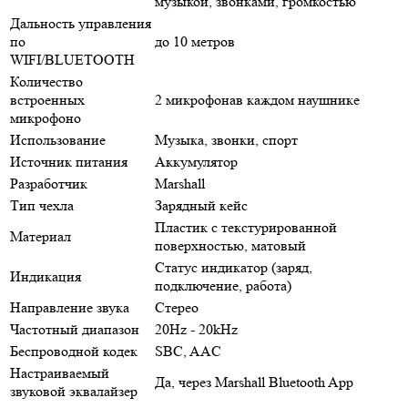
музыкой, звонками, громкостью
Дальность управления
по
до 10 метров
WIFI/BLUETOOTH
Количество
встроенных
2 микрофонав каждом наушнике
микрофоно
Использование
Музыка, звонки, спорт
Источник питания
Аккумулятор
Разработчик
Marshall
Тип чехла
Зарядный кейс
Пластик с текстурированной
Материал
поверхностью, матовый
Статус индикатор (заряд,
Индикация
подключение, работа)
Направление звука
Стерео
Частотный диапазон
20Hz - 20kHz
Беспроводной кодек
SBC, AAC
Настраиваемый
Да, через Marshall Bluetooth App
звуковой эквалайзер