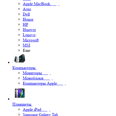
Apple MacBook
Asus
Dell
Honor
HP
Huawei
Lenovo
Microsoft
MSI
Еще
Компьютеры
Мониторы
Моноблоки
Компьютеры Apple
Планшеты
Apple iPad
Samsung Galaxy Tab