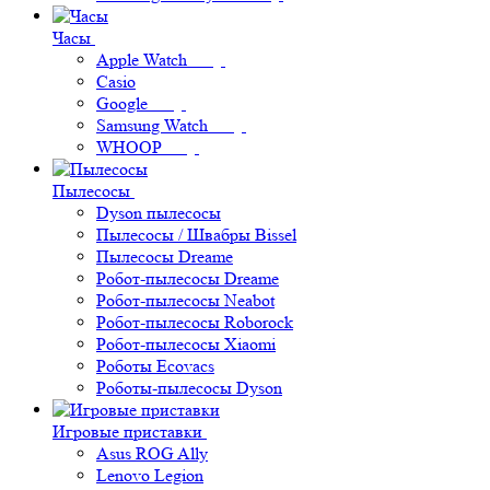
Часы
Apple Watch
Casio
Google
Samsung Watch
WHOOP
Пылесосы
Dyson пылесосы
Пылесосы / Швабры Bissel
Пылесосы Dreame
Робот-пылесосы Dreame
Робот-пылесосы Neabot
Робот-пылесосы Roborock
Робот-пылесосы Xiaomi
Роботы Ecovacs
Роботы-пылесосы Dyson
Игровые приставки
Asus ROG Ally
Lenovo Legion