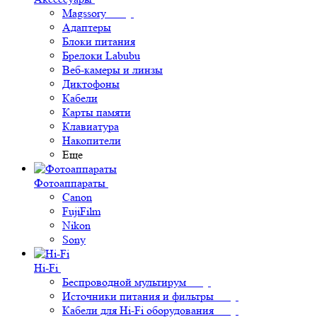
Magssory
Адаптеры
Блоки питания
Брелоки Labubu
Веб-камеры и линзы
Диктофоны
Кабели
Карты памяти
Клавиатура
Накопители
Еще
Фотоаппараты
Canon
FujiFilm
Nikon
Sony
Hi-Fi
Беспроводной мультирум
Источники питания и фильтры
Кабели для Hi-Fi оборудования