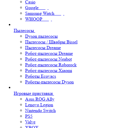
Casio
Google
Samsung Watch
WHOOP
Пылесосы
Dyson пылесосы
Пылесосы / Швабры Bissel
Пылесосы Dreame
Робот-пылесосы Dreame
Робот-пылесосы Neabot
Робот-пылесосы Roborock
Робот-пылесосы Xiaomi
Роботы Ecovacs
Роботы-пылесосы Dyson
Игровые приставки
Asus ROG Ally
Lenovo Legion
Nintendo Switch
PS5
Valve
XBOX