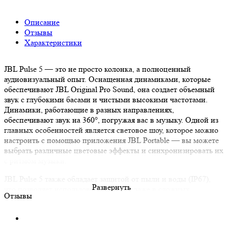
Описание
Отзывы
Характеристики
JBL Pulse 5 — это не просто колонка, а полноценный
аудиовизуальный опыт. Оснащенная динамиками, которые
обеспечивают JBL Original Pro Sound, она создает объемный
звук с глубокими басами и чистыми высокими частотами.
Динамики, работающие в разных направлениях,
обеспечивают звук на 360°, погружая вас в музыку. Одной из
главных особенностей является световое шоу, которое можно
настроить с помощью приложения JBL Portable — вы можете
выбрать различные цветовые эффекты и синхронизировать их
с ритмом музыки.
JBL Pulse 5 также обладает защитой от пыли и воды (IP67),
Развернуть
что позволяет использовать колонку даже в сложных
Отзывы
условиях, будь то дождь или грязь. Колонка поддерживает до
12 часов работы на одном заряде и предлагает удобство
беспроводного подключения через Bluetooth с возможностью