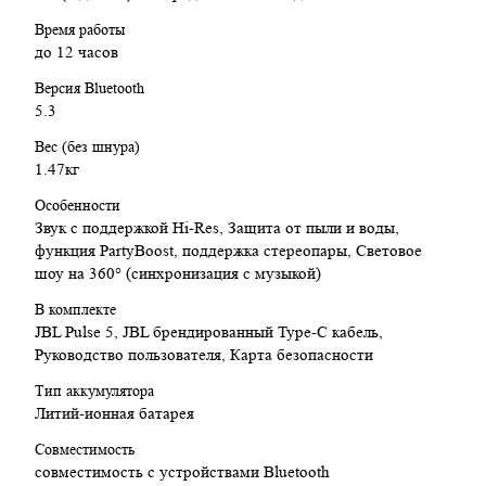
Мощность: 30 Вт RMS для сабвуфера, 10 Вт RMS для
Время работы
твитера
до 12 часов
Подключение: Bluetooth 5.3, JBL PartyBoost
Время зарядки: 4 часа
Версия Bluetooth
Время работы: до 12 часов воспроизведения
5.3
Тип защиты: IP67 (пыле- и водозащищенная)
Частотный диапазон: 58 Hz - 20 kHz
Вес (без шнура)
Габариты: 107 х 214 х 132 мм | 1.47 кг
1.47кг
Особенности
Заключение:
Звук с поддержкой Hi-Res, Защита от пыли и воды,
функция PartyBoost, поддержка стереопары, Световое
JBL Pulse 5 — это отличная колонка для тех, кто ценит не
шоу на 360° (синхронизация с музыкой)
только качественный звук, но и визуальные эффекты. С
возможностью настройки ярких световых шоу и мощным
В комплекте
звуком на 360°, она станет идеальным выбором для
JBL Pulse 5, JBL брендированный Type-C кабель,
вечеринки, активного отдыха и просто для создания уютной
Руководство пользователя, Карта безопасности
атмосферы дома. Защищенная от пыли и воды, она прослужит
долго в любых условиях.
Тип аккумулятора
Литий-ионная батарея
Совместимость
совместимость с устройствами Bluetooth