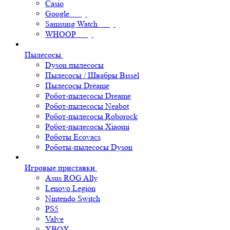
Casio
Google
Samsung Watch
WHOOP
Пылесосы
Dyson пылесосы
Пылесосы / Швабры Bissel
Пылесосы Dreame
Робот-пылесосы Dreame
Робот-пылесосы Neabot
Робот-пылесосы Roborock
Робот-пылесосы Xiaomi
Роботы Ecovacs
Роботы-пылесосы Dyson
Игровые приставки
Asus ROG Ally
Lenovo Legion
Nintendo Switch
PS5
Valve
XBOX