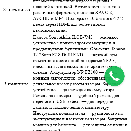
высококачественные видеоматериалы с
плавной картинкой. Возможность записи в
Запись видео
различных форматах, включая XAVC S,
AVCHD и MP4. Поддержка 10-битного 4:2:2
цвета через HDMI для более гибкой
цветокоррекции.
Камера Sony Alpha ILCE-7M3 — основное
устройство с полнокадровой матрицей и
продвинутыми функциями. Объектив Tamron
17-28mm F2.8 Di III RXD — широкий зум-
объектив с постоянной диафрагмой F2.8,
идеальный для пейзажной и архитектурной
съемки. Аккумулятор NP-FZ100 — литий-
ионный аккумулятор, обеспечивающий
В комплекте
длительное время работы камеры. Зарядное
устройство — для зарядки аккумулятора.
Ремень для камеры — удобный ремень для
переноски. USB-кабель — для передачи
данных и подключения к компьютеру.
Инструкция пользователя — руководство по
эксплуатации и настройкам камеры. Защитная
крышка для байонета — для защиты от пыли и
повреждений.