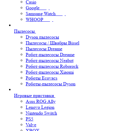
Casio
Google
Samsung Watch
WHOOP
Пылесосы
Dyson пылесосы
Пылесосы / Швабры Bissel
Пылесосы Dreame
Робот-пылесосы Dreame
Робот-пылесосы Neabot
Робот-пылесосы Roborock
Робот-пылесосы Xiaomi
Роботы Ecovacs
Роботы-пылесосы Dyson
Игровые приставки
Asus ROG Ally
Lenovo Legion
Nintendo Switch
PS5
Valve
XBOX