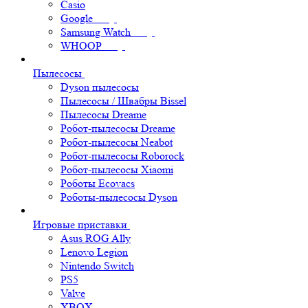
Casio
Google
Samsung Watch
WHOOP
Пылесосы
Dyson пылесосы
Пылесосы / Швабры Bissel
Пылесосы Dreame
Робот-пылесосы Dreame
Робот-пылесосы Neabot
Робот-пылесосы Roborock
Робот-пылесосы Xiaomi
Роботы Ecovacs
Роботы-пылесосы Dyson
Игровые приставки
Asus ROG Ally
Lenovo Legion
Nintendo Switch
PS5
Valve
XBOX