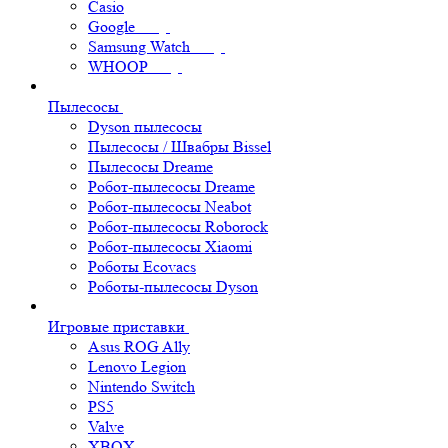
Casio
Google
Samsung Watch
WHOOP
Пылесосы
Dyson пылесосы
Пылесосы / Швабры Bissel
Пылесосы Dreame
Робот-пылесосы Dreame
Робот-пылесосы Neabot
Робот-пылесосы Roborock
Робот-пылесосы Xiaomi
Роботы Ecovacs
Роботы-пылесосы Dyson
Игровые приставки
Asus ROG Ally
Lenovo Legion
Nintendo Switch
PS5
Valve
XBOX