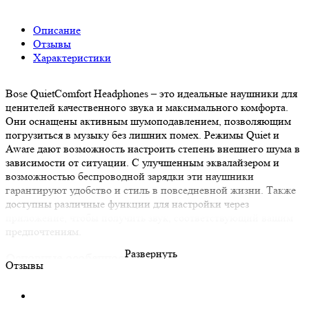
Описание
Отзывы
Характеристики
Bose QuietComfort Headphones – это идеальные наушники для
ценителей качественного звука и максимального комфорта.
Они оснащены активным шумоподавлением, позволяющим
погрузиться в музыку без лишних помех. Режимы Quiet и
Aware дают возможность настроить степень внешнего шума в
зависимости от ситуации. С улучшенным эквалайзером и
возможностью беспроводной зарядки эти наушники
гарантируют удобство и стиль в повседневной жизни. Также
доступны различные функции для настройки через
приложение, чтобы получить звук, соответствующий вашим
предпочтениям.
Развернуть
Основные особенности:
Отзывы
Легендарное шумоподавление: Режимы Quiet для
полной изоляции и Aware для прослушивания музыки с