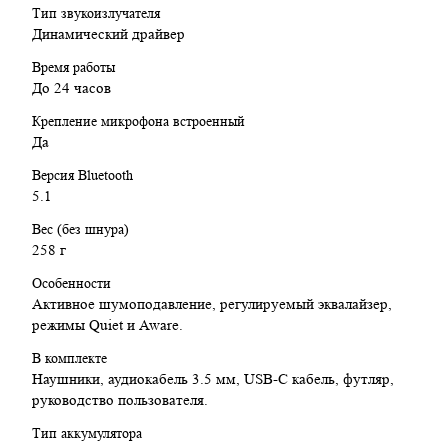
Тип звукоизлучателя
часа воспроизведения
Динамический драйвер
Эквалайзер: Настройка звука через приложение Bose
Управление: Сенсорные элементы и кнопки на чашках
Время работы
Вес наушников: 258 г
До 24 часов
Заключение:
Крепление микрофона встроенный
Да
Bose QuietComfort Headphones – это отличное решение для
Версия Bluetooth
тех, кто ищет идеальное сочетание звука, комфорта и функции
5.1
активного шумоподавления. Подходят для продолжительных
прослушиваний, путешествий и работы, обеспечивая
Вес (без шнура)
превосходное качество звука и высокую степень погружения в
258 г
музыку.
Особенности
Активное шумоподавление, регулируемый эквалайзер,
режимы Quiet и Aware.
В комплекте
Наушники, аудиокабель 3.5 мм, USB-C кабель, футляр,
руководство пользователя.
Тип аккумулятора