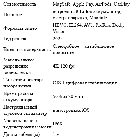
Совместимость
MagSafe, Apple Pay, AirPods, CarPlay
встроенный Li-Ion аккумулятор,
Питание
быстрая зарядка, MagSafe
HEVC, H.264, AV1, ProRes, Dolby
Форматы видео
Vision
Год релиза
2025
Олеофобное + антибликовое
Внешняя поверхность
покрытие
Максимальное
разрешение
4K 120 fps
видеосъемки
Тип стабилизатора
OIS + цифровая стабилизация
изображения
Время работы
50% за 20 мин
аккумулятора
Настраиваемый
в настройках iOS
звуковой эквалайзер
Уровень пыле- и
IP68
водонепроницаемости
Длина кабеля (м)
1 м