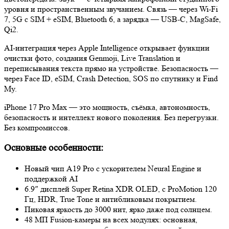
уровня и пространственным звучанием. Связь — через Wi-Fi
7, 5G c SIM + eSIM, Bluetooth 6, а зарядка — USB-C, MagSafe,
Qi2.
AI-интеграция через Apple Intelligence открывает функции
очистки фото, создания Genmoji, Live Translation и
переписывания текста прямо на устройстве. Безопасность —
через Face ID, eSIM, Crash Detection, SOS по спутнику и Find
My.
iPhone 17 Pro Max — это мощность, съёмка, автономность,
безопасность и интеллект нового поколения. Без перегрузки.
Без компромиссов.
Основные особенности:
Новый чип A19 Pro с ускорителем Neural Engine и
поддержкой AI
6.9″ дисплей Super Retina XDR OLED, с ProMotion 120
Гц, HDR, True Tone и антибликовым покрытием.
Пиковая яркость до 3000 нит, ярко даже под солнцем.
48 МП Fusion-камеры на всех модулях: основная,