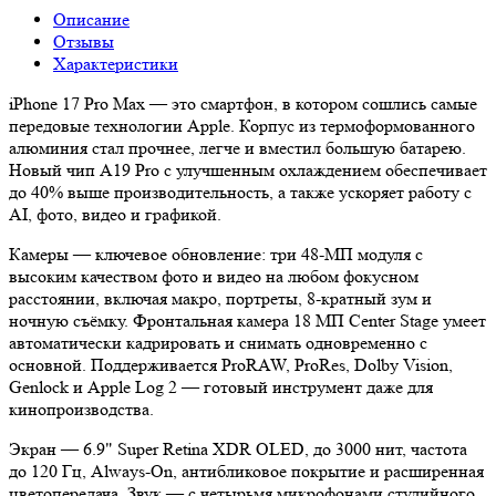
Описание
Отзывы
Характеристики
iPhone 17 Pro Max — это смартфон, в котором сошлись самые
передовые технологии Apple. Корпус из термоформованного
алюминия стал прочнее, легче и вместил большую батарею.
Новый чип A19 Pro с улучшенным охлаждением обеспечивает
до 40% выше производительность, а также ускоряет работу с
AI, фото, видео и графикой.
Камеры — ключевое обновление: три 48-МП модуля с
высоким качеством фото и видео на любом фокусном
расстоянии, включая макро, портреты, 8-кратный зум и
ночную съёмку. Фронтальная камера 18 МП Center Stage умеет
автоматически кадрировать и снимать одновременно с
основной. Поддерживается ProRAW, ProRes, Dolby Vision,
Genlock и Apple Log 2 — готовый инструмент даже для
кинопроизводства.
Экран — 6.9" Super Retina XDR OLED, до 3000 нит, частота
до 120 Гц, Always-On, антибликовое покрытие и расширенная
цветопередача. Звук — с четырьмя микрофонами студийного