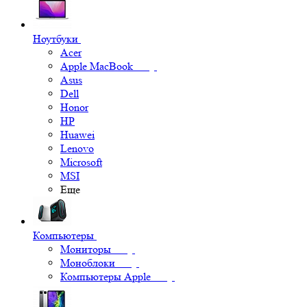
Ноутбуки
Acer
Apple MacBook
Asus
Dell
Honor
HP
Huawei
Lenovo
Microsoft
MSI
Еще
Компьютеры
Мониторы
Моноблоки
Компьютеры Apple