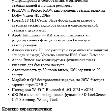
ультраширокая и телеобъектив, c оптической
стабилизацией и ночным режимом.
ProRAW и ProRes RAW: киноуровень съёмки, включая
Dolby Vision 4K 120fps
Новый 18 МП Center Stage фронтальная камера с
автоматическим кадрированием и одновременной
съёмки с двух камер.
Apple Intelligence — ИИ нового поколения: от
редактирования фото до генерации Genmoji и
автопереводов.
Алюминиевый Unibody-корпус с керамической защитой
спереди и сзади, Уровень защиты IP68, Crash Detection
Action Button: кастомизируемая функциональная
клавиша для быстрого доступа
Автономность до 39 часов видео, 50% зарядки за 20
минут.
MagSafe и Qi2 беспроводная зарядка, до 20W, быстрая
зарядка через USB‑C.
Поддержка Wi-Fi 7, Bluetooth 6, 5G, SIM + eSIM
iOS 26 и полный набор новых функций: 3D LockScreen,
Call Screening, Writing Tools
Краткие характеристики: