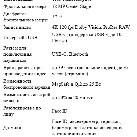
Фронтальная камера
18 MP Center Stage
Диафрагма
ƒ/1.9
фронтальной камеры
Запись видео
4K 120 fps Dolby Vision, ProRes RAW
USB‑C, (поддержка USB 3, до 10
Интерфейс USB
Гбит/с)
Разъем для
подключения
USB-C, Bluetooth
наушников
Время работы при
до 39 часов (локальное видео), до 35
произведении видео
часов (стриминг)
Возможность
MagSafe и Qi2 до 25 Вт
беспроводной зарядки
Возможность быстрой
до 50% за 20 минут
зарядки
Разблокировка по
Face ID
лицу
Face ID, акселерометр, гироскоп,
Датчики
барометр, два датчика освещения,
датчик приближения