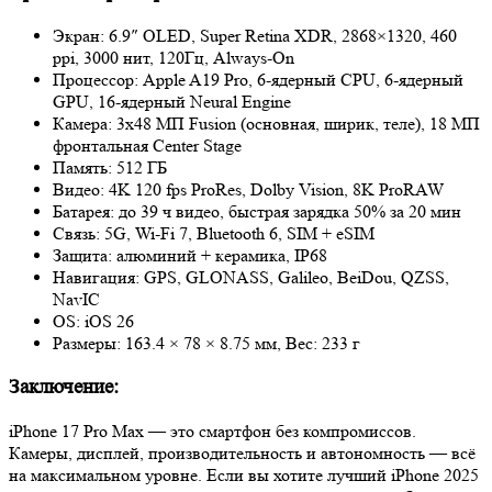
Экран: 6.9″ OLED, Super Retina XDR, 2868×1320, 460
ppi, 3000 нит, 120Гц, Always-On
Процессор: Apple A19 Pro, 6-ядерный CPU, 6-ядерный
GPU, 16‑ядерный Neural Engine
Камера: 3х48 МП Fusion (основная, ширик, теле), 18 МП
фронтальная Center Stage
Память: 512 ГБ
Видео: 4K 120 fps ProRes, Dolby Vision, 8K ProRAW
Батарея: до 39 ч видео, быстрая зарядка 50% за 20 мин
Связь: 5G, Wi‑Fi 7, Bluetooth 6, SIM + eSIM
Защита: алюминий + керамика, IP68
Навигация: GPS, GLONASS, Galileo, BeiDou, QZSS,
NavIC
OS: iOS 26
Размеры: 163.4 × 78 × 8.75 мм, Вес: 233 г
Заключение:
iPhone 17 Pro Max — это смартфон без компромиссов.
Камеры, дисплей, производительность и автономность — всё
на максимальном уровне. Если вы хотите лучший iPhone 2025