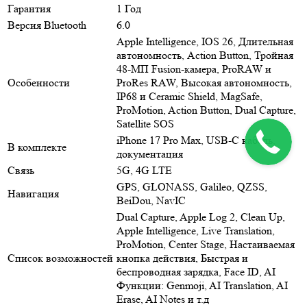
Гарантия
1 Год
Версия Bluetooth
6.0
Apple Intelligence, IOS 26, Длительная
автономность, Action Button, Тройная
48-МП Fusion-камера, ProRAW и
Особенности
ProRes RAW, Высокая автономность,
IP68 и Ceramic Shield, MagSafe,
ProMotion, Action Button, Dual Capture,
Satellite SOS
iPhone 17 Pro Max, USB‑C кабель,
В комплекте
документация
Связь
5G, 4G LTE
GPS, GLONASS, Galileo, QZSS,
Навигация
BeiDou, NavIC
Dual Capture, Apple Log 2, Clean Up,
Apple Intelligence, Live Translation,
ProMotion, Center Stage, Настаиваемая
Список возможностей
кнопка действия, Быстрая и
беспроводная зарядка, Face ID, AI
Функции: Genmoji, AI Translation, AI
Erase, AI Notes и т.д