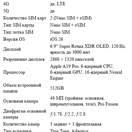
4G
да, LTE
5G
да
Количество SIM карт
2 (Nano SIM + eSIM)
Тип SIM карты
Nano SIM + eSIM
Тип лотка SIM
Nano SIM
Версия OS
iOS 26
6.9″ Super Retina XDR OLED, 120 Hz,
Дисплей
яркость до 3000 нит
Разрешение дисплея
2868 × 1320 пикселей
Apple A19 Pro, 6‑ядерный CPU,
Процессор
6‑ядерный GPU, 16‑ядерный Neural
Engine
Объем встроенной
512GB
памяти
48 МП (тройная: основная,
Основная камера
широкоугольная, теле), Pro Fusion
Диафрагма основной
ƒ/1.78, ƒ/2.2, ƒ/2.8
камеры
Количество камер
3 задние + 1 фронтальная
Тип вспышки
True Tone, Adaptive