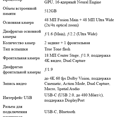
GPU, 16‑ядерный Neural Engine
Объем встроенной
512GB
памяти
48 МП Fusion Main + 48 МП Ultra Wide
Основная камера
(2x/4x optical zoom)
Диафрагма основной
ƒ/1.6 (Main), ƒ/2.2 (Ultra Wide)
камеры
Количество камер
2 задние + 1 фронтальная
Тип вспышки
True Tone flash
18 МП Center Stage, ƒ/1.9, поддержка
Фронтальная камера
4K видео, Dual Capture
Диафрагма
ƒ/1.9
фронтальной камеры
до 4K 60 fps Dolby Vision, поддержка
Запись видео
Cinematic, Action Mode, Dual Capture,
Macro, Spatial Audio
USB-C (USB 2.0, до 480 Мбит/с),
Интерфейс USB
поддержка DisplayPort
Разъем для
подключения
USB-C, Bluetooth
наушников