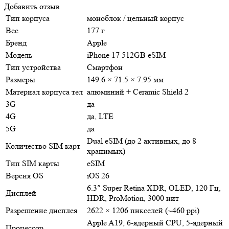
Добавить отзыв
Тип корпуса
моноблок / цельный корпус
Вес
177 г
Бренд
Apple
Модель
iPhone 17 512GB eSIM
Тип устройства
Смартфон
Размеры
149.6 × 71.5 × 7.95 мм
Материал корпуса тел
алюминий + Ceramic Shield 2
3G
да
4G
да, LTE
5G
да
Dual eSIM (до 2 активных, до 8
Количество SIM карт
хранимых)
Тип SIM карты
eSIM
Версия OS
iOS 26
6.3″ Super Retina XDR, OLED, 120 Гц,
Дисплей
HDR, ProMotion, 3000 нит
Разрешение дисплея
2622 × 1206 пикселей (~460 ppi)
Apple A19, 6‑ядерный CPU, 5‑ядерный
Процессор