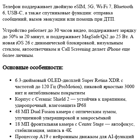
Телефон поддерживает двойную eSIM, 5G, Wi‑Fi 7, Bluetooth
6, USB‑C, а также спутниковые функции: отправка
сообщений, вызов эвакуации или помощь при ДТП.
Устройство работает до 30 часов видео, поддерживает зарядку
до 50% за 20 минут, и поддерживает MagSafe/Qi2 до 25 Вт. А
новая iOS 26 с динамической блокировкой, визуальным
стеклом, автоответчиком и Call Screening делает iPhone еще
более личным.
Основные особенности:
6.3-дюймовый OLED-дисплей Super Retina XDR с
частотой до 120 Гц (ProMotion), пиковой яркостью 3000
нит и антибликовым покрытием
Корпус с Ceramic Shield 2 — устойчив к царапинам,
ударопрочный, влагозащита IP68
48 МП Dual Fusion камера с оптическим зумом,
улучшенной ультраширокой и макросъёмкой
18 МП фронтальная камера с Center Stage — автофокус,
стабилизация, запись в 4K
Процессор A19 с нейронным движком для AI-функций