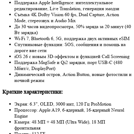
Поддержка Apple Intelligence: интеллектуальное
редактирование, Live Translation, генерация эмодзи
Съёмка 4K Dolby Vision 60 fps, Dual Capture, Action
Mode, стереозвук и Audio Mix
До 30 часов видеопросмотра, 50% заряда за 20 минут (40
Вт зарядка)
Wi‑Fi 7, Bluetooth 6, 5G, поддержка двух активных eSIM
Спутниковые функции: SOS, сообщения и помощь на
дороге вне сети
iOS 26 с новым 3D-эффектом и функцией Call Screening
Поддержка MagSafe и Qi2 зарядки, порт USB‑C (480
Мбит/с, DisplayPort)
Динамический остров, Action Button, новые фотостили и
ночной режим
Краткие характеристики:
Экран: 6.3", OLED, 3000 нит, 120 Гц ProMotion
Процессор: Apple A19, 6‑ядерный, 16‑ядерный Neural
Engine
Камера: 48 МП + 48 МП (Ultra Wide), 18 МП
фронтальная
Память: 512 ГБ