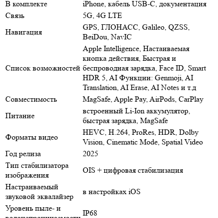
В комплекте
iPhone, кабель USB‑C, документация
Связь
5G, 4G LTE
GPS, ГЛОНАСС, Galileo, QZSS,
Навигация
BeiDou, NavIC
Apple Intelligence, Настаиваемая
кнопка действия, Быстрая и
Список возможностей
беспроводная зарядка, Face ID, Smart
HDR 5, AI Функции: Genmoji, AI
Translation, AI Erase, AI Notes и т.д
Совместимость
MagSafe, Apple Pay, AirPods, CarPlay
встроенный Li-Ion аккумулятор,
Питание
быстрая зарядка, MagSafe
HEVC, H.264, ProRes, HDR, Dolby
Форматы видео
Vision, Cinematic Mode, Spatial Video
Год релиза
2025
Тип стабилизатора
OIS + цифровая стабилизация
изображения
Настраиваемый
в настройках iOS
звуковой эквалайзер
Уровень пыле- и
IP68
водонепроницаемости