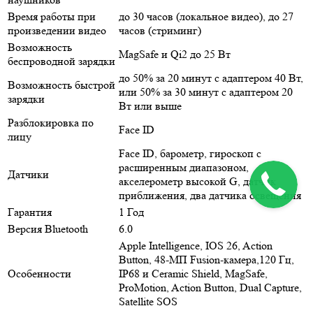
Время работы при
до 30 часов (локальное видео), до 27
произведении видео
часов (стриминг)
Возможность
MagSafe и Qi2 до 25 Вт
беспроводной зарядки
до 50% за 20 минут с адаптером 40 Вт,
Возможность быстрой
или 50% за 30 минут с адаптером 20
зарядки
Вт или выше
Разблокировка по
Face ID
лицу
Face ID, барометр, гироскоп с
расширенным диапазоном,
Датчики
акселерометр высокой G, датчик
приближения, два датчика освещения
Гарантия
1 Год
Версия Bluetooth
6.0
Apple Intelligence, IOS 26, Action
Button, 48-МП Fusion-камера,120 Гц,
Особенности
IP68 и Ceramic Shield, MagSafe,
ProMotion, Action Button, Dual Capture,
Satellite SOS