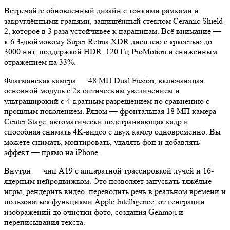
Встречайте обновлённый дизайн с тонкими рамками и
закруглёнными гранями, защищённый стеклом Ceramic Shield
2, которое в 3 раза устойчивее к царапинам. Всё внимание —
к 6.3-дюймовому Super Retina XDR дисплею с яркостью до
3000 нит, поддержкой HDR, 120 Гц ProMotion и сниженным
отражением на 33%.
Флагманская камера — 48 МП Dual Fusion, включающая
основной модуль с 2x оптическим увеличением и
ультраширокий с 4-кратным разрешением по сравнению с
прошлым поколением. Рядом — фронтальная 18 МП камера
Center Stage, автоматически подстраивающая кадр и
способная снимать 4K-видео с двух камер одновременно. Вы
можете снимать, монтировать, удалять фон и добавлять
эффект — прямо на iPhone.
Внутри — чип A19 с аппаратной трассировкой лучей и 16-
ядерным нейродвижком. Это позволяет запускать тяжёлые
игры, рендерить видео, переводить речь в реальном времени и
пользоваться функциями Apple Intelligence: от генерации
изображений до очистки фото, создания Genmoji и
переписывания текста.