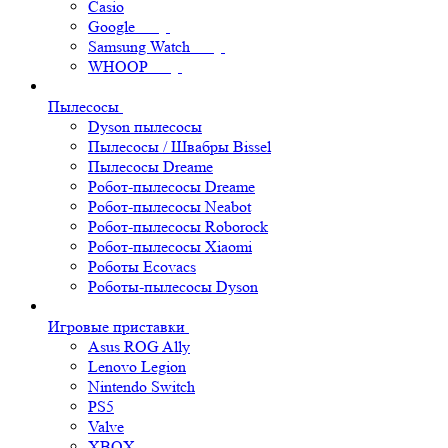
Casio
Google
Samsung Watch
WHOOP
Пылесосы
Dyson пылесосы
Пылесосы / Швабры Bissel
Пылесосы Dreame
Робот-пылесосы Dreame
Робот-пылесосы Neabot
Робот-пылесосы Roborock
Робот-пылесосы Xiaomi
Роботы Ecovacs
Роботы-пылесосы Dyson
Игровые приставки
Asus ROG Ally
Lenovo Legion
Nintendo Switch
PS5
Valve
XBOX