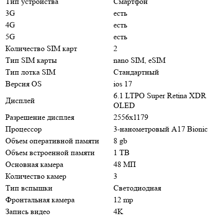
Тип устройства
Смартфон
3G
есть
4G
есть
5G
есть
Количество SIM карт
2
Тип SIM карты
nano SIM, eSIM
Тип лотка SIM
Стандартный
Версия OS
ios 17
6.1 LTPO Super Retina XDR
Дисплей
OLED
Разрешение дисплея
2556x1179
Процессор
3-нанометровый A17 Bionic
Объем оперативной памяти
8 gb
Объем встроенной памяти
1 TB
Основная камера
48 МП
Количество камер
3
Тип вспышки
Светодиодная
Фронтальная камера
12 mp
Запись видео
4K