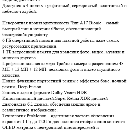
Доступен в 4 цветах: графитовый, серебристый, золотистый и
небесно-голубой.
Невероятная производительность:Чип A17 Bionic – самый
быстрый чип в истории iPhone, обеспечивающий
бесперебойную работу.
6 ГБ оперативной памяти для плавной работы даже самых
ресурсоемких приложений.
1 ТБ встроенной памяти для хранения фото, видео, музыки и
многого другого.
Профессиональная камера:Тройная камера с разрешением 48
МП + 12 МП + 12 МП, делающая фото и видео студийного
качества.
Новые функции: портретный режим с эффектом боке, ночной
режим, Deep Fusion.
Запись видео в формате Dolby Vision HDR.
Инновационный дисплей:Super Retina XDR дисплей
диагональю 6,1 дюйма, обеспечивающий яркое и
реалистичное изображение.
Технология ProMotion – адаптивная частота обновления
экрана от 1 Гц до 120 Гц для плавного отображения контента.
OLED-матрица с невероятной цветопередачей и