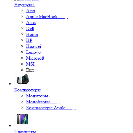
Ноутбуки
Acer
Apple MacBook
Asus
Dell
Honor
HP
Huawei
Lenovo
Microsoft
MSI
Еще
Компьютеры
Мониторы
Моноблоки
Компьютеры Apple
Планшеты