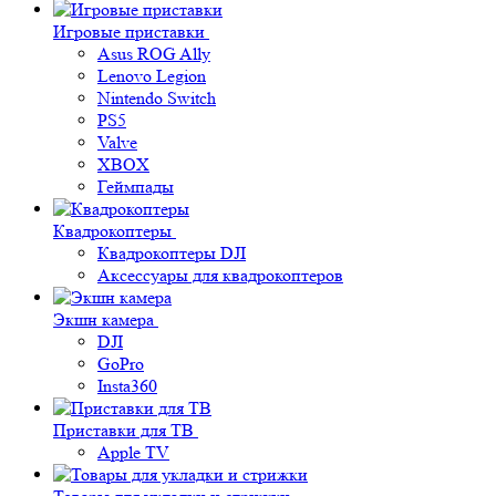
Игровые приставки
Asus ROG Ally
Lenovo Legion
Nintendo Switch
PS5
Valve
XBOX
Геймпады
Квадрокоптеры
Квадрокоптеры DJI
Аксессуары для квадрокоптеров
Экшн камера
DJI
GoPro
Insta360
Приставки для ТВ
Apple TV