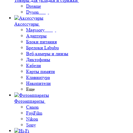
Товары для укладки и стрижки
Dreame
Dyson
Аксессуары
Magssory
Адаптеры
Блоки питания
Брелоки Labubu
Веб-камеры и линзы
Диктофоны
Кабели
Карты памяти
Клавиатура
Накопители
Еще
Фотоаппараты
Canon
FujiFilm
Nikon
Sony