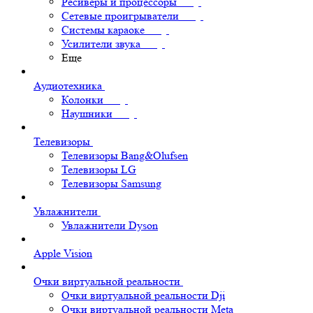
Ресиверы и процессоры
Сетевые проигрыватели
Системы караоке
Усилители звука
Еще
Аудиотехника
Колонки
Наушники
Телевизоры
Телевизоры Bang&Olufsen
Телевизоры LG
Телевизоры Samsung
Увлажнители
Увлажнители Dyson
Apple Vision
Очки виртуальной реальности
Очки виртуальной реальности Dji
Очки виртуальной реальности Meta