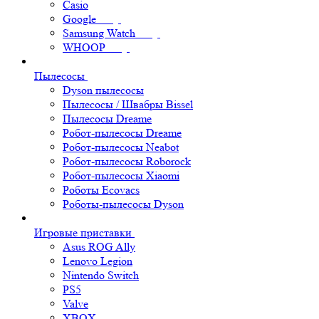
Casio
Google
Samsung Watch
WHOOP
Пылесосы
Dyson пылесосы
Пылесосы / Швабры Bissel
Пылесосы Dreame
Робот-пылесосы Dreame
Робот-пылесосы Neabot
Робот-пылесосы Roborock
Робот-пылесосы Xiaomi
Роботы Ecovacs
Роботы-пылесосы Dyson
Игровые приставки
Asus ROG Ally
Lenovo Legion
Nintendo Switch
PS5
Valve
XBOX