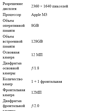
Разрешение
2360 × 1640 пикселей
дисплея
Процессор
Apple M3
Объем
оперативной
8GB
памяти
Объем
встроенной
128GB
памяти
Основная
12 МП
камера
Диафрагма
основной
ƒ/1.8
камеры
Количество
1 + 1 фронтальная
камер
Фронтальная
12МП
камера
Диафрагма
фронтальной
ƒ/2.0
камеры