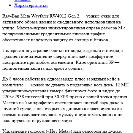
Характеристики
Ray-Ban Meta Wayfarer RW4012 Gen 2 — умные очки для
активного образа жизни и ежедневного использования на
улице. Матово-чёрная инжектированная оправа размера M с
поляризованными градиентными линзами графит
обеспечивает надёжную защиту от солнца и бликов.
Поляризация устраняет блики от воды, асфальта и стекла, а
градиентное затемнение сверху вниз даёт комфортное
восприятие при любом освещении. Категория линз 3P —
полноценная защита для яркого солнца.
До 8 часов работы на одном заряде плюс зарядный кейс в
комплекте — можно не думать о подзарядке весь день. 12 МП
ультраширокоугольная камера фиксирует фото и видео до
2203×2938 пикселей при 30 FPS прямо с вашей точки зрения.
Массив из 5 микрофонов обеспечивает чистый звук даже в
шумной среде, а два открытых динамика с расширенными
басами позволяют слушать музыку и принимать звонки не
изолируясь от окружающего мира.
Управление голосом («Hey Meta») или сенсором на дужке.