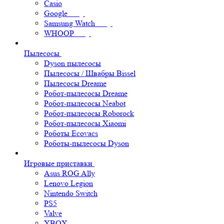
Casio
Google
Samsung Watch
WHOOP
Пылесосы
Dyson пылесосы
Пылесосы / Швабры Bissel
Пылесосы Dreame
Робот-пылесосы Dreame
Робот-пылесосы Neabot
Робот-пылесосы Roborock
Робот-пылесосы Xiaomi
Роботы Ecovacs
Роботы-пылесосы Dyson
Игровые приставки
Asus ROG Ally
Lenovo Legion
Nintendo Switch
PS5
Valve
XBOX