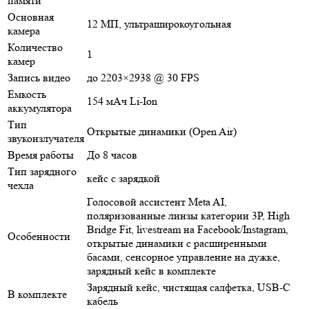
памяти
Основная
12 МП, ультраширокоугольная
камера
Количество
1
камер
Запись видео
до 2203×2938 @ 30 FPS
Емкость
154 мАч Li-Ion
аккумулятора
Тип
Открытые динамики (Open Air)
звукоизлучателя
Время работы
До 8 часов
Тип зарядного
кейс с зарядкой
чехла
Голосовой ассистент Meta AI,
поляризованные линзы категории 3P, High
Bridge Fit, livestream на Facebook/Instagram,
Особенности
открытые динамики с расширенными
басами, сенсорное управление на дужке,
зарядный кейс в комплекте
Зарядный кейс, чистящая салфетка, USB-C
В комплекте
кабель