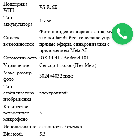
Поддержка
Wi-Fi 6E
WIFI
Тип
Li-ion
аккумулятора
Фото и видео от первого лица, музыка и
Список
звонки hands-free, голосовое управление,
возможностей
прямые эфиры, синхронизация с
приложением Meta AI
Совместимость
iOS 14.4+ / Android 10+
Управление
Сенсор + голос (Hey Meta)
Макс. размер
3024×4032 пикс
фото
Тип
стабилизатора
электронный
изображения
Количество
встроенных
5
микрофоно
Использование
активность / съемка
Bluetooth
5.3