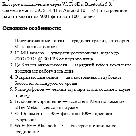
Быстрое подключение через Wi-Fi 6E и Bluetooth 5.3,
совместимость с iOS 14.4+ и Android 10+. 32 ГБ встроенной
памяти хватит на 500+ фото или 100+ видео.
Основные особенности:
Поляризованные линзы — градиент графит, категория
3P, защита от бликов
12 МП камера — ультраширокоугольная, видео до
2203×2938 @ 30 FPS от первого лица
До 8 часов автономности — зарядный кейс в комплекте
продлевает работу весь день
Открытые динамики — два кастомных с глубоким
басом, не изолируют от среды
5 микрофонов — чёткий звук при звонках даже в шуме
и ветер
Голосовое управление — ассистент Meta по команде
«Hey Meta» + сенсор на дужке
32 ГБ памяти — 500+ фото или 100+ видео без
смартфона
Wi-Fi 6E + Bluetooth 5.3 — быстрое и стабильное
соединение