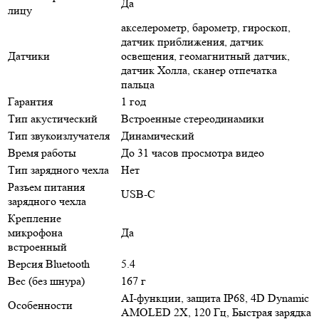
Да
лицу
акселерометр, барометр, гироскоп,
датчик приближения, датчик
Датчики
освещения, геомагнитный датчик,
датчик Холла, сканер отпечатка
пальца
Гарантия
1 год
Тип акустический
Встроенные стереодинамики
Тип звукоизлучателя
Динамический
Время работы
До 31 часов просмотра видео
Тип зарядного чехла
Нет
Разъем питания
USB-C
зарядного чехла
Крепление
микрофона
Да
встроенный
Версия Bluetooth
5.4
Вес (без шнура)
167 г
AI-функции, защита IP68, 4D Dynamic
Особенности
AMOLED 2X, 120 Гц, Быстрая зарядка