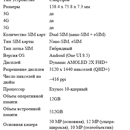
Размеры
158.4 x 75.8 x 7.3 мм
3G
да
4G
да
5G
да
Количество SIM карт
Dual SIM (nano-SIM + eSIM)
Тип SIM карты
Nano-SIM, eSIM
Тип лотка SIM
Гибридный
Версия OS
Android (One UI 8.5)
Дисплей
Dynamic AMOLED 2X FHD+
Разрешение дисплея
3120 x 1440 пикселей (QHD+)
Число пикселей на
~416 ppi
дюйм
Процессор
Exynos 10-ядерный
Объем оперативной
12GB
памяти
Объем встроенной
512GB
памяти
50 MP (основная), 12 MP (ультра-
Основная камера
широкая), 10 MP (телеобъектив)