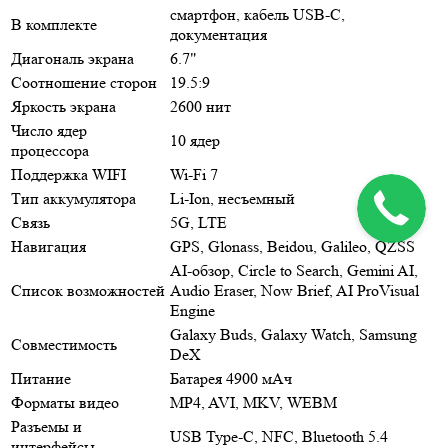
смартфон, кабель USB-C,
В комплекте
документация
Диагональ экрана
6.7"
Соотношение сторон
19.5:9
Яркость экрана
2600 нит
Число ядер
10 ядер
процессора
Поддержка WIFI
Wi-Fi 7
Тип аккумулятора
Li-Ion, несъемный
Связь
5G, LTE
Навигация
GPS, Glonass, Beidou, Galileo, QZSS
AI-обзор, Circle to Search, Gemini AI,
Список возможностей
Audio Eraser, Now Brief, AI ProVisual
Engine
Galaxy Buds, Galaxy Watch, Samsung
Совместимость
DeX
Питание
Батарея 4900 мАч
Форматы видео
MP4, AVI, MKV, WEBM
Разъемы и
USB Type-C, NFC, Bluetooth 5.4
интерфейсы