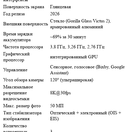
Поверхность экрана
Глянцевая
Год релиза
2026
Стекло (Gorilla Glass Victus 2),
Внешняя поверхность
армированный алюминий
Время зарядки
~69% за 30 минут
аккумулятора
Частота процессора
3,8 ГГц, 3,26 ГГц, 2,76 ГГц
Графический
интегрированный GPU
процессор
Сенсорное, голосовое (Bixby, Google
Управление
Assistant)
Угол обзора камеры
120° (ультраширокая)
Максимальное
разрешение
8K@30fps
видеосъемки
Макс. размер фото
50 МП
Тип стабилизатора
Оптический + электронный (OIS +
изображения
EIS)
Количество
встроенных
3