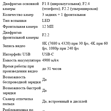
Диафрагма основной
F1.8 (широкоугольная), F2.4
камеры
(телефото), F2.2 (ультраширокая)
Количество камер
3 задних + 1 фронтальная
Тип вспышки
LED
Фронтальная камера
12 МП
Диафрагма
F2.2
фронтальной камеры
8K (7680 x 4320) при 30 fps, 4K при 60
Запись видео
fps, 1080p при 240 fps
Интерфейс USB
USB-C
Емкость аккумулятора
4900 мАч
Время работы при
до 31 часов
произведении видео
Возможность
Да
беспроводной зарядки
Возможность быстрой
Да
зарядки
Сканер отпечатка
Да, встроенный в дисплей
пальца
Разблокировка по