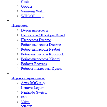
Casio
Google
Samsung Watch
WHOOP
Пылесосы
Dyson пылесосы
Пылесосы / Швабры Bissel
Пылесосы Dreame
Робот-пылесосы Dreame
Робот-пылесосы Neabot
Робот-пылесосы Roborock
Робот-пылесосы Xiaomi
Роботы Ecovacs
Роботы-пылесосы Dyson
Игровые приставки
Asus ROG Ally
Lenovo Legion
Nintendo Switch
PS5
Valve
XBOX