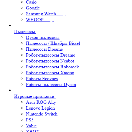
Casio
Google
Samsung Watch
WHOOP
Пылесосы
Dyson пылесосы
Пылесосы / Швабры Bissel
Пылесосы Dreame
Робот-пылесосы Dreame
Робот-пылесосы Neabot
Робот-пылесосы Roborock
Робот-пылесосы Xiaomi
Роботы Ecovacs
Роботы-пылесосы Dyson
Игровые приставки
Asus ROG Ally
Lenovo Legion
Nintendo Switch
PS5
Valve
XBOX