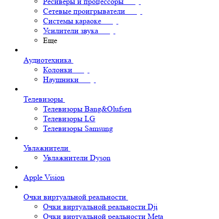
Ресиверы и процессоры
Сетевые проигрыватели
Системы караоке
Усилители звука
Еще
Аудиотехника
Колонки
Наушники
Телевизоры
Телевизоры Bang&Olufsen
Телевизоры LG
Телевизоры Samsung
Увлажнители
Увлажнители Dyson
Apple Vision
Очки виртуальной реальности
Очки виртуальной реальности Dji
Очки виртуальной реальности Meta