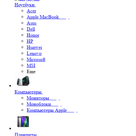
Ноутбуки
Acer
Apple MacBook
Asus
Dell
Honor
HP
Huawei
Lenovo
Microsoft
MSI
Еще
Компьютеры
Мониторы
Моноблоки
Компьютеры Apple
Планшеты