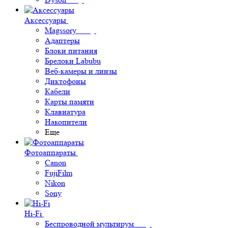
Аксессуары
Magssory
Адаптеры
Блоки питания
Брелоки Labubu
Веб-камеры и линзы
Диктофоны
Кабели
Карты памяти
Клавиатура
Накопители
Еще
Фотоаппараты
Canon
FujiFilm
Nikon
Sony
Hi-Fi
Беспроводной мультирум