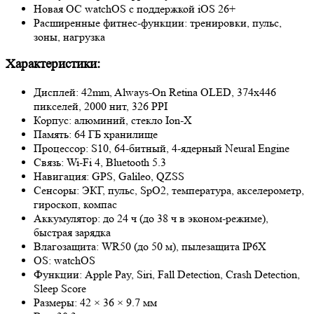
Новая ОС watchOS с поддержкой iOS 26+
Расширенные фитнес-функции: тренировки, пульс,
зоны, нагрузка
Характеристики:
Дисплей: 42mm, Always-On Retina OLED, 374х446
пикселей, 2000 нит, 326 PPI
Корпус: алюминий, стекло Ion-X
Память: 64 ГБ хранилище
Процессор: S10, 64‑битный, 4‑ядерный Neural Engine
Связь: Wi-Fi 4, Bluetooth 5.3
Навигация: GPS, Galileo, QZSS
Сенсоры: ЭКГ, пульс, SpO2, температура, акселерометр,
гироскоп, компас
Аккумулятор: до 24 ч (до 38 ч в эконом-режиме),
быстрая зарядка
Влагозащита: WR50 (до 50 м), пылезащита IP6X
OS: watchOS
Функции: Apple Pay, Siri, Fall Detection, Crash Detection,
Sleep Score
Размеры: 42 × 36 × 9.7 мм