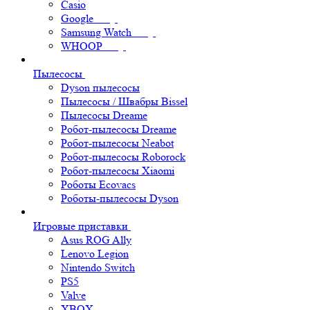
Casio
Google
Samsung Watch
WHOOP
Пылесосы
Dyson пылесосы
Пылесосы / Швабры Bissel
Пылесосы Dreame
Робот-пылесосы Dreame
Робот-пылесосы Neabot
Робот-пылесосы Roborock
Робот-пылесосы Xiaomi
Роботы Ecovacs
Роботы-пылесосы Dyson
Игровые приставки
Asus ROG Ally
Lenovo Legion
Nintendo Switch
PS5
Valve
XBOX