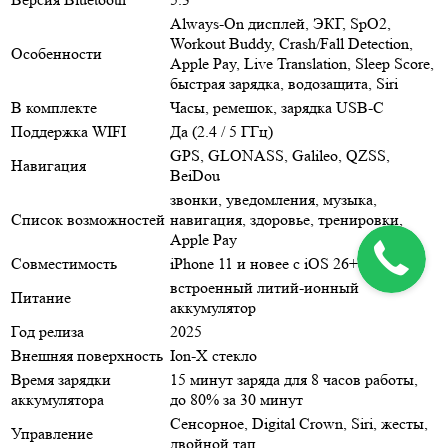
Always-On дисплей, ЭКГ, SpO2,
Workout Buddy, Crash/Fall Detection,
Особенности
Apple Pay, Live Translation, Sleep Score,
быстрая зарядка, водозащита, Siri
В комплекте
Часы, ремешок, зарядка USB‑C
Поддержка WIFI
Да (2.4 / 5 ГГц)
GPS, GLONASS, Galileo, QZSS,
Навигация
BeiDou
звонки, уведомления, музыка,
Список возможностей
навигация, здоровье, тренировки,
Apple Pay
Совместимость
iPhone 11 и новее с iOS 26+
встроенный литий-ионный
Питание
аккумулятор
Год релиза
2025
Внешняя поверхность
Ion-X стекло
Время зарядки
15 минут заряда для 8 часов работы,
аккумулятора
до 80% за 30 минут
Сенсорное, Digital Crown, Siri, жесты,
Управление
двойной тап