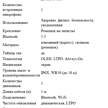
Количество
встроенных
1
микрофоно
Здоровье, фитнес, безопасность,
Использование
уведомления
Крепление
Ремешок на запястье
Bluetooth
5.3
алюминий (корпус), силикон
Материал
(ремешок)
Таймер сна
да
Технология
OLED, LTPO, Always-On
Индикация
экран
Уровень пыле- и
IP6X, WR50 (до 50 м)
водонепроницаемости
Количество
1
динамиков
Длина кабеля (м)
1 м
Подключение
Bluetooth, Wi-Fi
Частота обновления
динамическая, LTPO