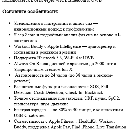
подключается к сети через Wi-Fi, Bluetooth и UWB
Основные особенности
:
Уведомления о гипертонии и апноэ сна —
инновационный подход к профилактике
Sleep Score и подробный анализ фаз сна на основе AI-
алгоритмов
Workout Buddy с Apple Intelligence — аудиотренер и
мотивация в реальном времени
Поддержка Bluetooth 5.3, Wi-Fi 4 и UWB
Always-On Retina дисплей с яркостью до 2000 нит и
Ударопрочным стеклом Ion‑X
Автономность до 24 часов (до 38 часов в эконом-
режиме)
Расширенные функции безопасности: SOS, Fall
Detection, Crash Detection, Check-In, Backtrack
Точное отслеживание показателей: ЭКГ, пульс, SpO2,
температура, шум, дыхание
Быстрая зарядка — до 80% за 30 минут, с комплектным
USB‑C кабелем
Совместимость с Apple Fitness+, HealthKit, Workout
Buddy, поддержка Apple Pay, Find iPhone, Live Translation