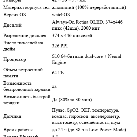
Материал корпуса тел
алюминий (100% переработанный)
Версия OS
watchOS
Always-On Retina OLED, 374х446
Дисплей
пикс (42mm), 2000 нит
Разрешение дисплея
374 х 446 пикселей
Число пикселей на
326 PPI
дюйм
S10 64-битный dual-core + Neural
Процессор
Engine
Объем встроенной
64 ГБ
памяти
Возможность
да
беспроводной зарядки
Возможность быстрой
Да (80% за 30 мин)
зарядки
Пульс, SpO2, ЭКГ, температура,
Датчики
компас, гироскоп, акселерометр,
высотометр, освещённость, шум
Время работы
до 24 ч (до 38 ч в Low Power Mode)
Версия Bluetooth
5.3