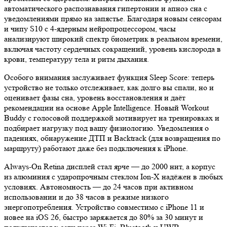
автоматического распознавания гипертонии и апноэ сна с
уведомлениями прямо на запястье. Благодаря новым сенсорам
и чипу S10 с 4-ядерным нейропроцессором, часы
анализируют широкий спектр биометрик в реальном времени,
включая частоту сердечных сокращений, уровень кислорода в
крови, температуру тела и ритм дыхания.
Особого внимания заслуживает функция Sleep Score: теперь
устройство не только отслеживает, как долго вы спали, но и
оценивает фазы сна, уровень восстановления и даёт
рекомендации на основе Apple Intelligence. Новый Workout
Buddy с голосовой поддержкой мотивирует на тренировках и
подбирает нагрузку под вашу физиологию. Уведомления о
падениях, обнаружение ДТП и Backtrack (для возвращения по
маршруту) работают даже без подключения к iPhone.
Always-On Retina дисплей стал ярче — до 2000 нит, а корпус
из алюминия с ударопрочным стеклом Ion-X надёжен в любых
условиях. Автономность — до 24 часов при активном
использовании и до 38 часов в режиме низкого
энергопотребления. Устройство совместимо с iPhone 11 и
новее на iOS 26, быстро заряжается до 80% за 30 минут и