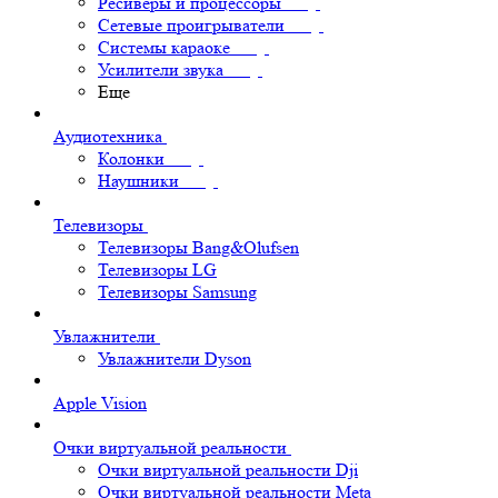
Ресиверы и процессоры
Сетевые проигрыватели
Системы караоке
Усилители звука
Еще
Аудиотехника
Колонки
Наушники
Телевизоры
Телевизоры Bang&Olufsen
Телевизоры LG
Телевизоры Samsung
Увлажнители
Увлажнители Dyson
Apple Vision
Очки виртуальной реальности
Очки виртуальной реальности Dji
Очки виртуальной реальности Meta