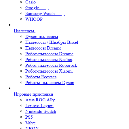
Casio
Google
Samsung Watch
WHOOP
Пылесосы
Dyson пылесосы
Пылесосы / Швабры Bissel
Пылесосы Dreame
Робот-пылесосы Dreame
Робот-пылесосы Neabot
Робот-пылесосы Roborock
Робот-пылесосы Xiaomi
Роботы Ecovacs
Роботы-пылесосы Dyson
Игровые приставки
Asus ROG Ally
Lenovo Legion
Nintendo Switch
PS5
Valve
XBOX