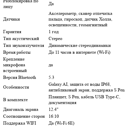
Разблокировка по
Да
лицу
Акселерометр, сканер отпечатка
Датчики
пальца, гироскоп, датчик Холла,
освещенности, геомагнитный
Гарантия
1 год
Тип акустический
Стерео
Тип звукоизлучателя
Динамические стереодинамики
Время работы
До 11 часов в интернете (Wi-Fi)
Крепление
микрофона
да
встроенный
Версия Bluetooth
5.3
Galaxy AI, защита от воды IP68,
Особенности
антибликовый экран, поддержка S Pen
Планшет, S Pen, кабель USB Type-C,
В комплекте
документация
Диагональ экрана
12.4"
Соотношение сторон
16:10
Поддержка WIFI
Да (Wi-Fi 6E)