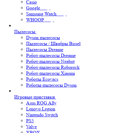
Casio
Google
Samsung Watch
WHOOP
Пылесосы
Dyson пылесосы
Пылесосы / Швабры Bissel
Пылесосы Dreame
Робот-пылесосы Dreame
Робот-пылесосы Neabot
Робот-пылесосы Roborock
Робот-пылесосы Xiaomi
Роботы Ecovacs
Роботы-пылесосы Dyson
Игровые приставки
Asus ROG Ally
Lenovo Legion
Nintendo Switch
PS5
Valve
XBOX