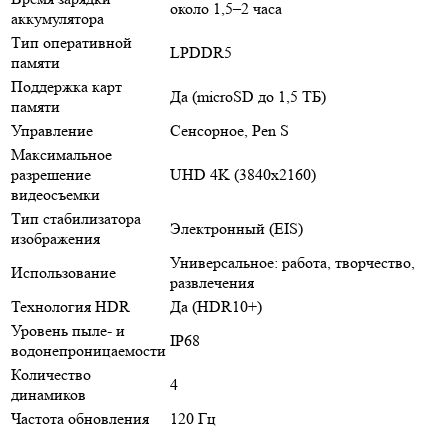
около 1,5–2 часа
аккумулятора
Тип оперативной
LPDDR5
памяти
Поддержка карт
Да (microSD до 1,5 ТБ)
памяти
Управление
Сенсорное, Pen S
Максимальное
разрешение
UHD 4K (3840x2160)
видеосъемки
Тип стабилизатора
Электронный (EIS)
изображения
Универсальное: работа, творчество,
Использование
развлечения
Технология HDR
Да (HDR10+)
Уровень пыле- и
IP68
водонепроницаемости
Количество
4
динамиков
Частота обновления
120 Гц