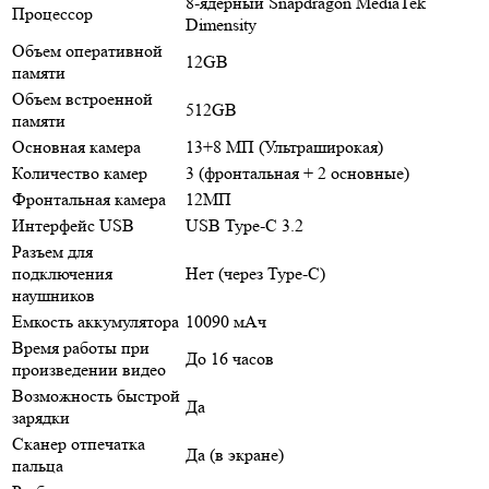
8-ядерный Snapdragon MediaTek
Процессор
Dimensity
Объем оперативной
12GB
памяти
Объем встроенной
512GB
памяти
Основная камера
13+8 МП (Ультраширокая)
Количество камер
3 (фронтальная + 2 основные)
Фронтальная камера
12МП
Интерфейс USB
USB Type-C 3.2
Разъем для
подключения
Нет (через Type-C)
наушников
Емкость аккумулятора
10090 мАч
Время работы при
До 16 часов
произведении видео
Возможность быстрой
Да
зарядки
Сканер отпечатка
Да (в экране)
пальца