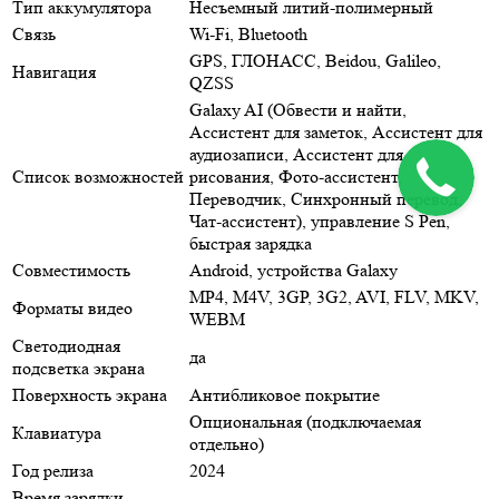
Тип аккумулятора
Несъемный литий-полимерный
Связь
Wi-Fi, Bluetooth
GPS, ГЛОНАСС, Beidou, Galileo,
Навигация
QZSS
Galaxy AI (Обвести и найти,
Ассистент для заметок, Ассистент для
аудиозаписи, Ассистент для
Список возможностей
рисования, Фото-ассистент,
Переводчик, Синхронный перевод,
Чат-ассистент), управление S Pen,
быстрая зарядка
Совместимость
Android, устройства Galaxy
MP4, M4V, 3GP, 3G2, AVI, FLV, MKV,
Форматы видео
WEBM
Светодиодная
да
подсветка экрана
Поверхность экрана
Антибликовое покрытие
Опциональная (подключаемая
Клавиатура
отдельно)
Год релиза
2024
Время зарядки