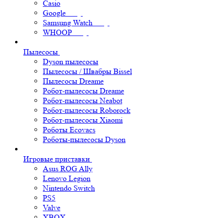
Casio
Google
Samsung Watch
WHOOP
Пылесосы
Dyson пылесосы
Пылесосы / Швабры Bissel
Пылесосы Dreame
Робот-пылесосы Dreame
Робот-пылесосы Neabot
Робот-пылесосы Roborock
Робот-пылесосы Xiaomi
Роботы Ecovacs
Роботы-пылесосы Dyson
Игровые приставки
Asus ROG Ally
Lenovo Legion
Nintendo Switch
PS5
Valve
XBOX