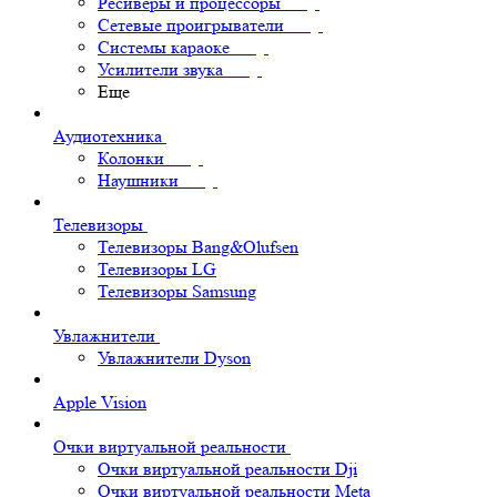
Ресиверы и процессоры
Сетевые проигрыватели
Системы караоке
Усилители звука
Еще
Аудиотехника
Колонки
Наушники
Телевизоры
Телевизоры Bang&Olufsen
Телевизоры LG
Телевизоры Samsung
Увлажнители
Увлажнители Dyson
Apple Vision
Очки виртуальной реальности
Очки виртуальной реальности Dji
Очки виртуальной реальности Meta