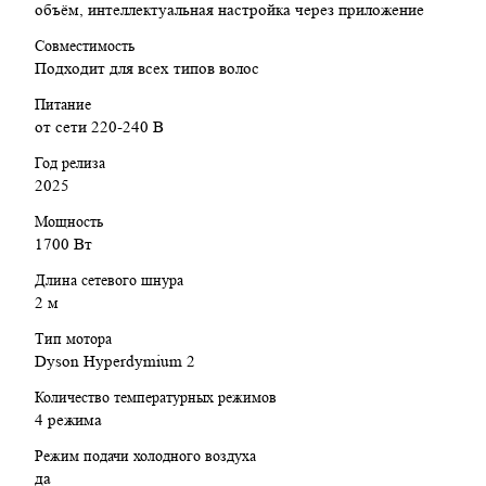
объём, интеллектуальная настройка через приложение
Напряжение: 220 В
Дополнительные функции: интеллектуальные насадки
Совместимость
ионизация, автоматическое вращение насадки
Подходит для всех типов волос
Размеры: 272 x 44 x 38 мм
Питание
Вес: 410 г
от сети 220-240 В
Заключение:
Год релиза
2025
Dyson Airwrap Coanda2x — это универсальный мультистайлер
для тех, кто хочет создавать салонную укладку дома без вреда
Мощность
для волос. Сверхмощный мотор, интеллектуальные функции
1700 Вт
и эргономика нового поколения делают его одним из самых
продвинутых устройств на рынке. Идеален для тех, кто ценит
Длина сетевого шнура
скорость, удобство и здоровье своих волос.
2 м
Тип мотора
Dyson Hyperdymium 2
Количество температурных режимов
4 режима
Режим подачи холодного воздуха
да