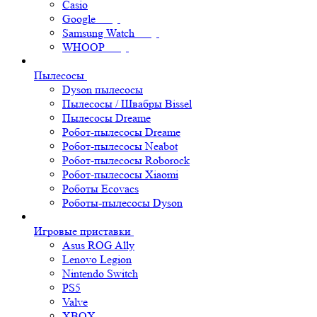
Casio
Google
Samsung Watch
WHOOP
Пылесосы
Dyson пылесосы
Пылесосы / Швабры Bissel
Пылесосы Dreame
Робот-пылесосы Dreame
Робот-пылесосы Neabot
Робот-пылесосы Roborock
Робот-пылесосы Xiaomi
Роботы Ecovacs
Роботы-пылесосы Dyson
Игровые приставки
Asus ROG Ally
Lenovo Legion
Nintendo Switch
PS5
Valve
XBOX