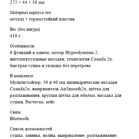
Технология Coanda 2x — завивка и выпрямление с
272 × 44 × 38 мм
помощью воздуха, без перегрева
Материал корпуса тел
6 функций в одном устройстве — сушка, завивка, волна,
металл + термостойкий пластик
выпрямление, разглаживание, объём
Режим One-touch ID Curl — настройка укладки по
Вес (без шнура)
профилю волос в приложении
410 г
Интеллектуальные насадки — запоминают последние
настройки температуры и скорости
Особенности
AirSmooth2x — новая насадка для выпрямления с
6 функций в одном, мотор Hyperdymium 2,
воздушным натяжением
интеллектуальные насадки, технология Coanda 2x,
Лёгкий вес — всего 410 г
быстрая сушка и укладка без перегрева
3 режима скорости, 4 уровня нагрева —
В комплекте
индивидуальный контроль.
Мультистайлер, 30 и 40 мм цилиндрические насадки
Футляр с мягкой подкладкой и подставкой под смартфон
Coanda2x, выпрямитель AirSmooth2x, щётка для
Характеристики:
разглаживания, круглая щётка для объёма, насадка для
сушки, Расческа, кейс
Мощность: 1700 Вт
Связь
Двигатель: Dyson Hyperdymium 2
Bluetooth
Настройки температуры: 4 (включая холодный обдув)
Количество режимов скорости воздушного потока: 3
Список возможностей
Воздушный поток: 14 л/с
сушка, завивка, волны, выпрямление, разглаживание,
Защита от перегрева: есть